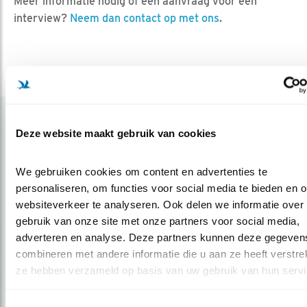
Meer informatie nodig of een aanvraag voor een
interview?
Neem dan contact op met ons
.
Deze website maakt gebruik van cookies
Op de hoogte blijven?
We gebruiken cookies om content en advertenties te 
personaliseren, om functies voor social media te bieden en o
Meld je aan en ontvang nieuws, inspiratie, acties en tips
over vogels en activiteiten van Vogelbescherming.
websiteverkeer te analyseren. Ook delen we informatie over 
gebruik van onze site met onze partners voor social media, 
AANMELDEN VOGELNIEUWS
adverteren en analyse. Deze partners kunnen deze gegevens
combineren met andere informatie die u aan ze heeft verstrekt
ze hebben verzameld op basis van uw gebruik van hun servi
Volg ons via social media