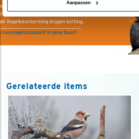
Aanpassen
ns een afspraak met een Tuinvogelconsulent van Vogelbesch
t persoonlijk advies op maat over hoe je je tuin of balkon inric
an Vogelbescherming krijgen korting.
 tuinvogelconsulent in jouw buurt
Gerelateerde items