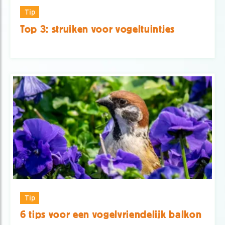
Tip
Top 3: struiken voor vogeltuintjes
Tip
6 tips voor een vogelvriendelijk balkon