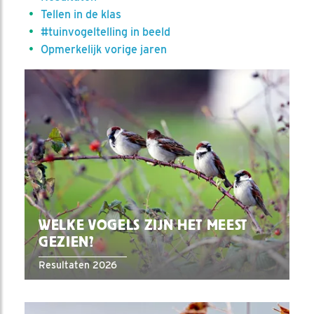
Tellen in de klas
#tuinvogeltelling in beeld
Opmerkelijk vorige jaren
WELKE VOGELS ZIJN HET MEEST
GEZIEN?
Resultaten 2026