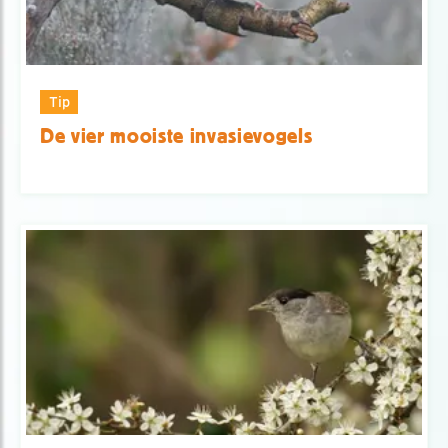
Tip
De vier mooiste invasievogels