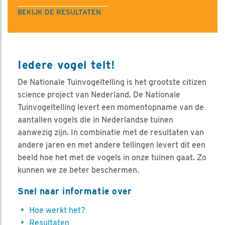
BEKIJK DE RESULTATEN
Iedere vogel telt!
De Nationale Tuinvogeltelling is het grootste citizen
science project van Nederland. De Nationale
Tuinvogeltelling levert een momentopname van de
aantallen vogels die in Nederlandse tuinen
aanwezig zijn. In combinatie met de resultaten van
andere jaren en met andere tellingen levert dit een
beeld hoe het met de vogels in onze tuinen gaat. Zo
kunnen we ze beter beschermen.
Snel naar informatie over
Hoe werkt het?
Resultaten