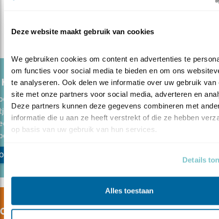
Deze website maakt gebruik van cookies
We gebruiken cookies om content en advertenties te personal
om functies voor social media te bieden en om ons websiteve
 HOE JIJ VOGELS IN JOUW BUURT KUNT HELPEN
te analyseren. Ook delen we informatie over uw gebruik van 
site met onze partners voor social media, adverteren en anal
 ook zo blij van vogels in je tuin of op je balkon? Hang je wel e
Deze partners kunnen deze gegevens combineren met ander
tje voor ze op? Je kunt nog meer doen. Doe de gratis Postco
informatie die u aan ze heeft verstrekt of die ze hebben verz
ck en ontdek welke vogels in jouw buurt leven en hoe je deze
op basis van uw gebruik van hun services.
pen.
ODE VOGELCHECK
Details to
Alles toestaan
ONLIJK TUINADVIES