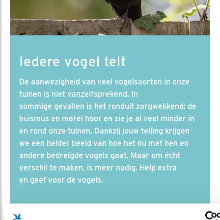
Iedere vogel telt
De aanwezigheid van veel vogelsoorten in onze
tuinen is niet vanzelfsprekend. In
sommige gevallen is het ronduit zorgwekkend: de
huismus en merel hoor en zie je al veel minder in
en rond onze tuinen. Dankzij jouw telling krijgen
we een helder beeld van hoe het nu met hen en
andere bedreigde vogels gaat. Maar om écht
verschil te maken, is meer nodig. Help extra
en geef voor de vogels.
JA, IK HELP MEE