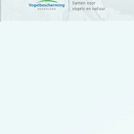
Samen voor
vogels en natuur