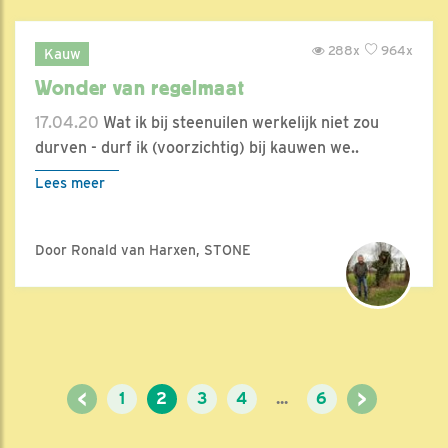
288x
964x
Kauw
Wonder van regelmaat
17.04.20
Wat ik bij steenuilen werkelijk niet zou
durven - durf ik (voorzichtig) bij kauwen we..
Lees meer
Door Ronald van Harxen, STONE
<
>
1
2
3
4
...
6