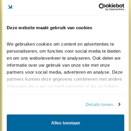
Lees meer
Door Ronald van Harxen, STONE
Deze website maakt gebruik van cookies
We gebruiken cookies om content en advertenties te 
personaliseren, om functies voor social media te bieden 
en om ons websiteverkeer te analyseren. Ook delen we 
475x
993x
Kauw
informatie over uw gebruik van onze site met onze 
Enerverende week
partners voor social media, adverteren en analyse. Deze 
partners kunnen deze gegevens combineren met andere 
27.04.20
We zijn nog nauwelijk bekomen van de
informatie die u aan ze heeft verstrekt of die ze hebben 
gebeurtenissen dit weekend, maar daar hebben de
verzameld op basis van uw gebruik van hun services.
..
Details tonen
Lees meer
Alles toestaan
Door Rianne Pickert