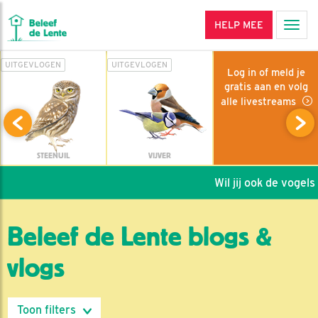
HELP MEE
Men
UITGEVLOGEN
UITGEVLOGEN
Log in of meld je
gratis aan en volg
alle livestreams
STEENUIL
VIJVER
Wil jij ook de vogels h
Beleef de Lente blogs &
vlogs