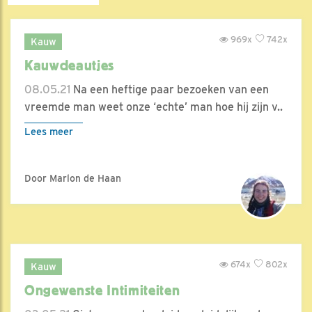
969x
742x
Kauw
Kauwdeautjes
08.05.21
Na een heftige paar bezoeken van een
vreemde man weet onze ‘echte’ man hoe hij zijn v..
Lees meer
Door Marlon de Haan
674x
802x
Kauw
Ongewenste Intimiteiten