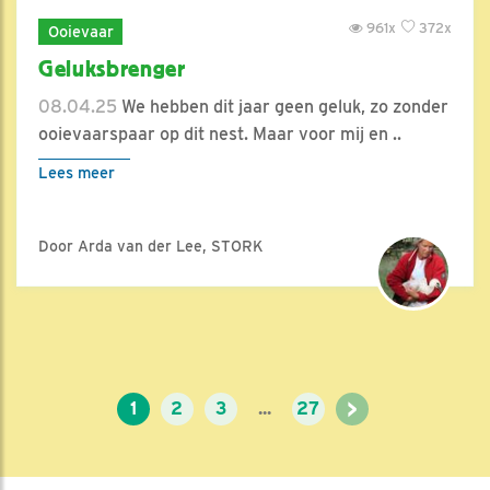
961x
372x
Ooievaar
Geluksbrenger
08.04.25
We hebben dit jaar geen geluk, zo zonder
ooievaarspaar op dit nest. Maar voor mij en ..
Lees meer
Door Arda van der Lee, STORK
>
1
2
3
...
27