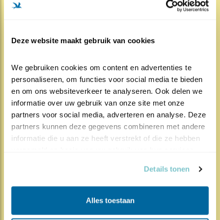
Lees meer
Door Titia Bijwaard
Deze website maakt gebruik van cookies
We gebruiken cookies om content en advertenties te 
personaliseren, om functies voor social media te bieden 
en om ons websiteverkeer te analyseren. Ook delen we 
709x
273x
Ooievaar
informatie over uw gebruik van onze site met onze 
partners voor social media, adverteren en analyse. Deze 
Handen op elkaar
partners kunnen deze gegevens combineren met andere 
19.04.25
Ik vind ‘ooievaar’ een mooi woord. Zo’n
informatie die u aan ze heeft verstrekt of die ze hebben 
woord dat goed aanvoelt en precies past bij w..
verzameld op basis van uw gebruik van hun services.
Lees meer
Details tonen
Door Wim van Nee
Alles toestaan