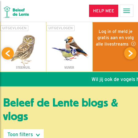
HELP MEE
Men
UITGEVLOGEN
UITGEVLOGEN
Log in of meld je
gratis aan en volg
alle livestreams
STEENUIL
VIJVER
Wil jij ook de vogels h
Beleef de Lente blogs &
vlogs