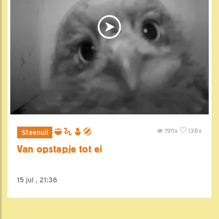
1911x
138x
Steenuil
Van opstapje tot ei
15 jul , 21:36