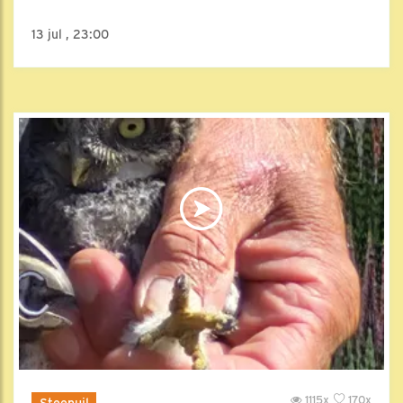
13 jul , 23:00
1115x
170x
Steenuil