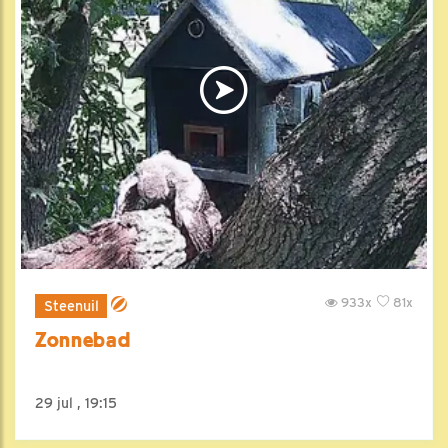
933x
81x
Steenuil
Zonnebad
29 jul , 19:15