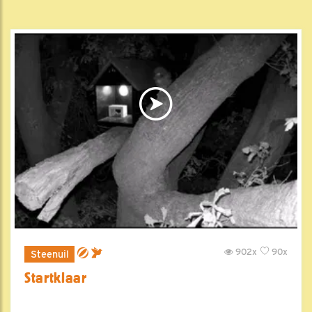
902x
90x
Steenuil
Startklaar