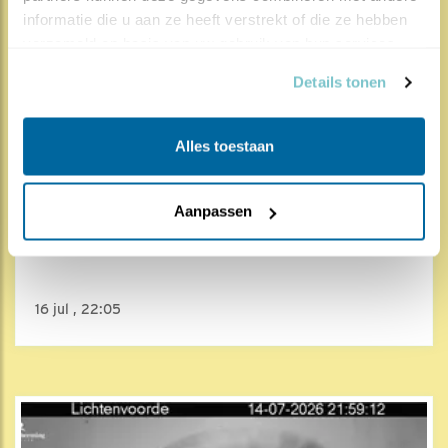
informatie die u aan ze heeft verstrekt of die ze hebben 
verzameld op basis van uw gebruik van hun services.
Details tonen
Alles toestaan
2430x
104x
Aanpassen
Steenuil
Uilen van Lichtenvoorde
16 jul , 22:05