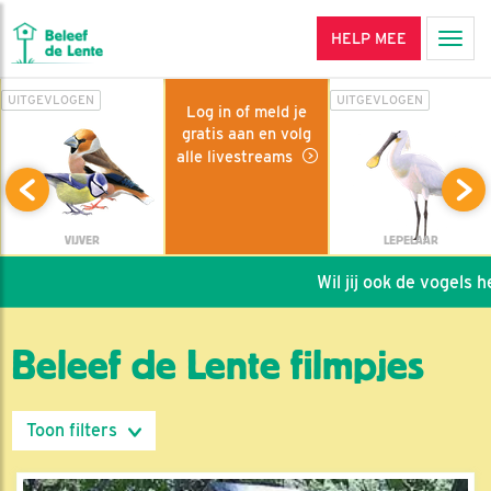
HELP MEE
Men
UITGEVLOGEN
UITGEVLOGEN
Log in of meld je
gratis aan en volg
alle livestreams
VIJVER
LEPELAAR
Wil jij ook de vogels helpe
Beleef de Lente filmpjes