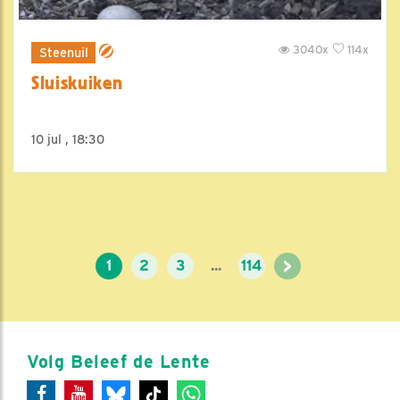
3040x
114x
Steenuil
Sluiskuiken
10 jul , 18:30
>
1
2
3
...
114
Volg Beleef de Lente