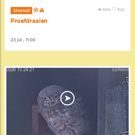
661x
82x
Steenuil
Proefdraaien
23 jul , 11:00