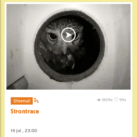
1809x
99x
Steenuil
Strontrace
14 jul , 23:00