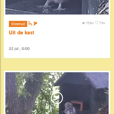
758x
79x
Steenuil
Uit de kast
22 jul , 0:00