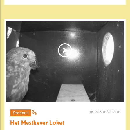
2060x
120x
Steenuil
Het Mestkever Loket