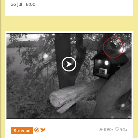
26 jul , 8:00
890x
92x
Steenuil