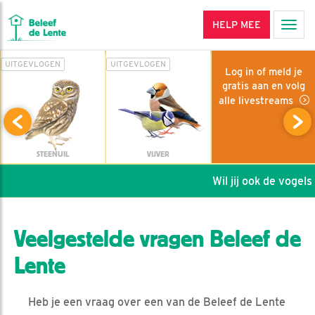
HELP MEE
Men
UITGEVLOGEN
UITGEVLOGEN
Log in of meld je
gratis aan en volg
alle livestreams
STEENUIL
VIJVER
Wil jij ook de vogels 
Veelgestelde vragen Beleef de
Lente
Heb je een vraag over een van de Beleef de Lente