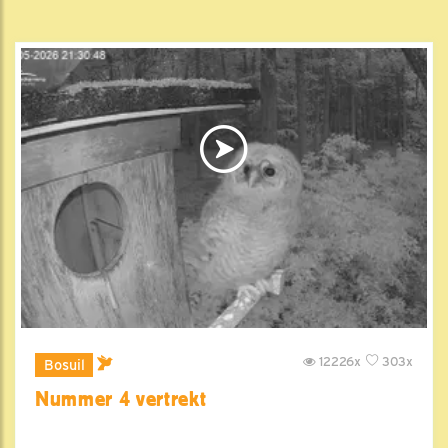
12226x
303x
Bosuil
Nummer 4 vertrekt