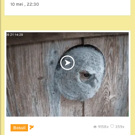
10 mei , 22:30
9158x
359x
Bosuil