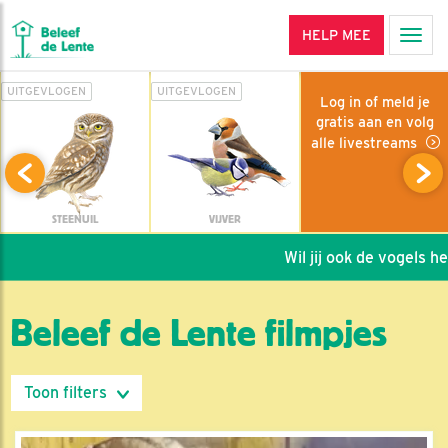
HELP MEE
Men
UITGEVLOGEN
UITGEVLOGEN
Log in of meld je
gratis aan en volg
alle livestreams
STEENUIL
VIJVER
Wil jij ook de vogels helpen
Beleef de Lente filmpjes