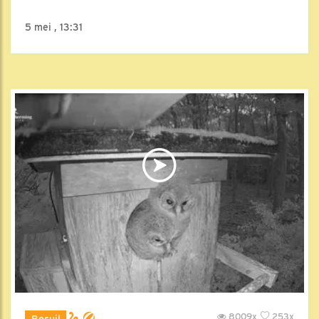
5 mei , 13:31
8009x
253x
Bosuil