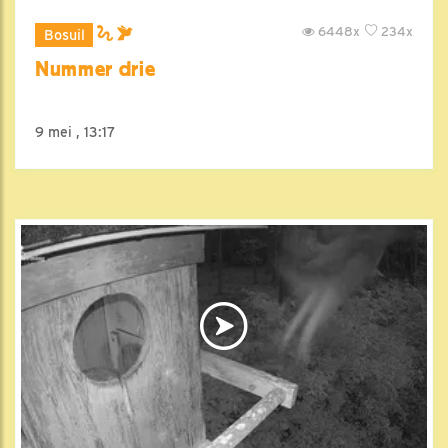
6448x
234x
Bosuil
Nummer drie
9 mei , 13:17