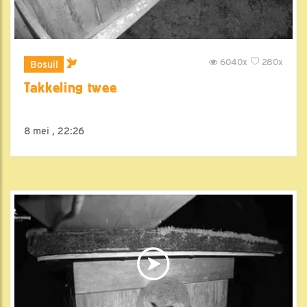
6040x
280x
Bosuil
Takkeling twee
8 mei , 22:26