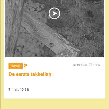
10958x
383x
Bosuil
De eerste takkeling
7 mei , 10:38