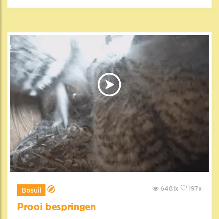
6481x
197x
Bosuil
Prooi bespringen