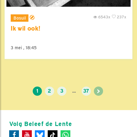
6543x
237x
Bosuil
Ik wil ook!
3 mei , 18:45
>
1
2
3
...
37
Volg Beleef de Lente