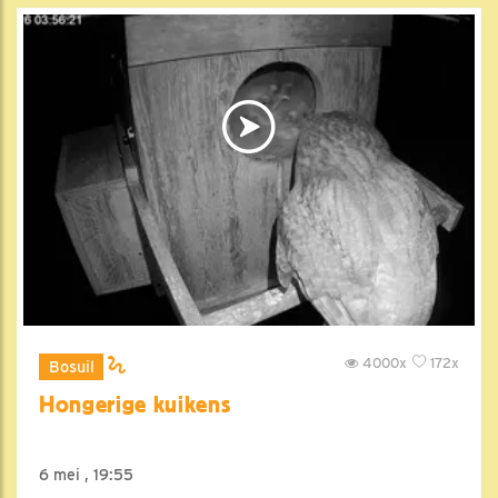
4000x
172x
Bosuil
Hongerige kuikens
6 mei , 19:55