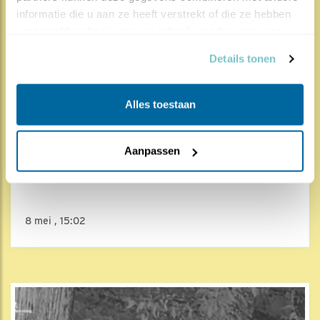
informatie die u aan ze heeft verstrekt of die ze hebben 
verzameld op basis van uw gebruik van hun services.
Details tonen
Alles toestaan
4433x
241x
Aanpassen
Bosuil
Takkeling 1: De afsprong
8 mei , 15:02