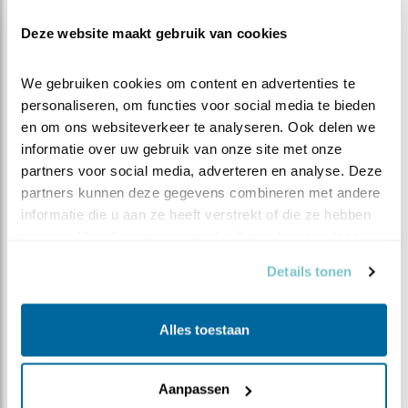
Graag willen we jullie als kijkers bedanken voor je
Deze website maakt gebruik van cookies
betrokkenheid en positieve bijdrage op de chat en
hopelijk tot volgend jaar.
We gebruiken cookies om content en advertenties te 
Team Kauw
personaliseren, om functies voor social media te bieden 
en om ons websiteverkeer te analyseren. Ook delen we 
informatie over uw gebruik van onze site met onze 
partners voor social media, adverteren en analyse. Deze 
partners kunnen deze gegevens combineren met andere 
informatie die u aan ze heeft verstrekt of die ze hebben 
verzameld op basis van uw gebruik van hun services.
Steenuilenoverleg Nederland (STONE) is een
Details tonen
landelijke werkgroep die steenuilenbescherming en
-onderzoek coördineert, stimuleert en faciliteert.
Daartoe wordt samengewerkt met relevante
Alles toestaan
binnen- en buitenlandse, professionele en
vrijwilligersorganisaties. STONE is een
vrijwilligersorganisatie, zonder betaalde krachten.
Aanpassen