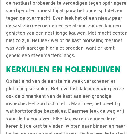
de nestkast probeerde te verdedigen tegen opdringere
soortgenoten, moest hij al gauw het onderspit delven
tegen de overmacht. Even leek het of een nieuw paar
de kast zou overnemen en we alsnog zouden kunnen
genieten van een nest jonge kauwen. Met mocht echter
niet zo zijn. Het leek wel of de kast plotseling 'besmet'
was verklaard: ga hier niet broeden, want er komt
geheid een steenmarters langs.
KERKUILEN EN HOLENDUIVEN
Op het eind van de eerste meiweek verschenen er
plotseling kerkuilen. Behalve het dak onderwierpen ze
ook de binnenkant van de kast aan een grondige
inspectie. Het zou toch niet ... Maar nee, het bleef bij
wat kortstondige bezoekjes. Daarmee leek de weg vrij
voor de holenduiven. Elke dag waren ze meerdere
keren bij de kast te vinden, wipten naar binnen en naar
buiten en sjorden wat met takjes. De kauwen lieten het