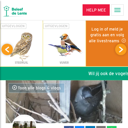
HELP MEE
Men
UITGEVLOGEN
UITGEVLOGEN
Log in of meld je
gratis aan en volg
alle livestreams
STEENUIL
VIJVER
Wil jij ook de vogels 
Toon alle blogs & vlogs