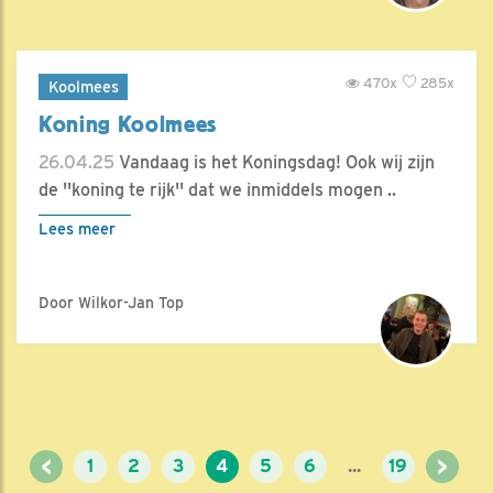
470x
285x
Koolmees
Koning Koolmees
26.04.25
Vandaag is het Koningsdag! Ook wij zijn
de ''koning te rijk'' dat we inmiddels mogen ..
Lees meer
Door Wilkor-Jan Top
<
>
1
2
3
4
5
6
...
19