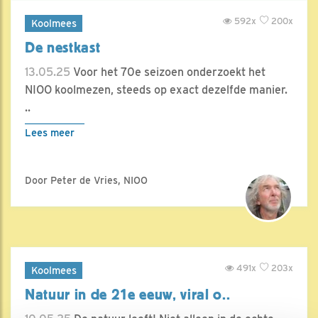
592x
200x
Koolmees
De nestkast
13.05.25
Voor het 70e seizoen onderzoekt het
NIOO koolmezen, steeds op exact dezelfde manier.
..
Lees meer
Door Peter de Vries, NIOO
491x
203x
Koolmees
Natuur in de 21e eeuw, viral o..