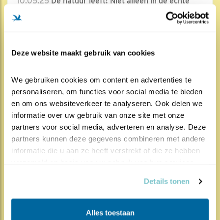
10.05.25
De natuur leeft! Niet alleen in de echte
wereld, maar ook in de digitale wereld komt ..
Lees meer
Deze website maakt gebruik van cookies
Door Wilkor-Jan Top
We gebruiken cookies om content en advertenties te 
personaliseren, om functies voor social media te bieden 
en om ons websiteverkeer te analyseren. Ook delen we 
informatie over uw gebruik van onze site met onze 
401x
247x
Koolmees
partners voor social media, adverteren en analyse. Deze 
partners kunnen deze gegevens combineren met andere 
Kuiken-update
informatie die u aan ze heeft verstrekt of die ze hebben 
08.05.25
Afgelopen zaterdagochtend was het
verzameld op basis van uw gebruik van hun services.
zover: de eieren kwamen uit. Vrij snel na elkaar kw..
Details tonen
Lees meer
Alles toestaan