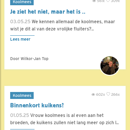
561x
309x
Koolmees
Je ziet het niet, maar het is ..
03.05.25
We kennen allemaal de koolmees, maar
wist je dit al van deze vrolijke fluiters?..
Lees meer
Door Wilkor-Jan Top
602x
266x
Koolmees
Binnenkort kuikens?
01.05.25
Vrouw koolmees is al even aan het
broeden, de kuikens zullen niet lang meer op zich l..