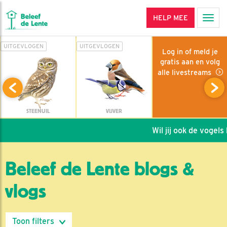
HELP MEE
Men
UITGEVLOGEN
UITGEVLOGEN
Log in of meld je
gratis aan en volg
alle livestreams
STEENUIL
VIJVER
Wil jij ook de vogels h
Beleef de Lente blogs &
vlogs