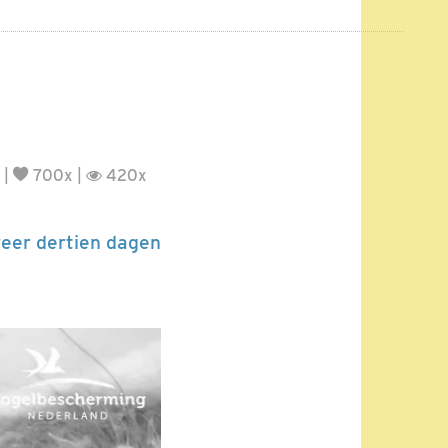
|
700x |
420x
weer dertien dagen