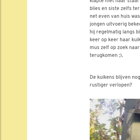
klapte met haar staar
blies en siste zelfs 
net even van huis was.
jongen uitvoerig beke
hij regelmatig langs 
keer op keer haar kui
mus zelf op zoek naar 
terugkomen ;).
De kuikens blijven no
rustiger verlopen?