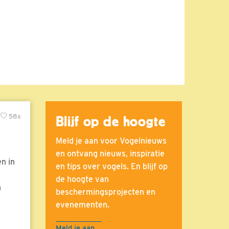
58x
Blijf op de hoogte
Meld je aan voor Vogelnieuws
en ontvang nieuws, inspiratie
n in
en tips over vogels. En blijf op
de hoogte van
n
beschermingsprojecten en
evenementen.
Meld je aan