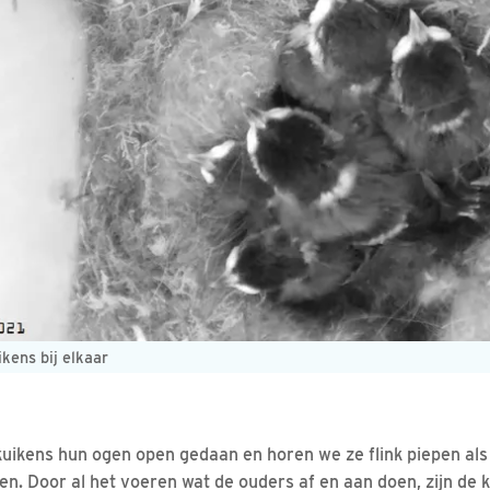
ikens bij elkaar
uikens hun ogen open gedaan en horen we ze flink piepen als
. Door al het voeren wat de ouders af en aan doen, zijn de 