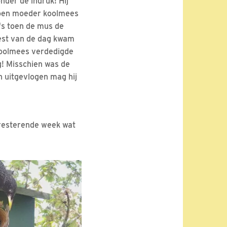
nder de indruk! Hij
 toen moeder koolmees
lfs toen de mus de
rest van de dag kwam
 koolmees verdedigde
g! Misschien was de
n uitgevlogen mag hij
n resterende week wat