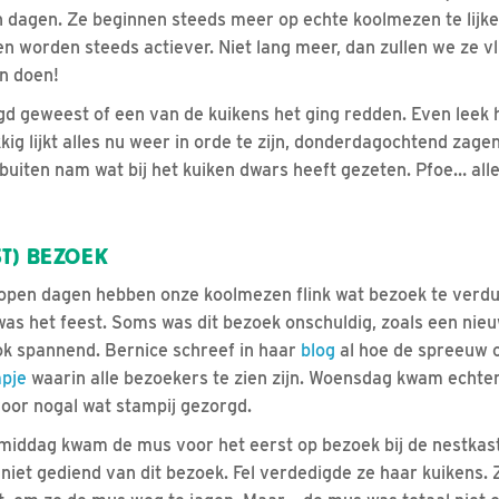
 dagen. Ze beginnen steeds meer op echte koolmezen te lijken.
worden steeds actiever. Niet lang meer, dan zullen we ze vl
n doen!
gd geweest of een van de kuikens het ging redden. Even leek h
kkig lijkt alles nu weer in orde te zijn, donderdagochtend zag
buiten nam wat bij het kuiken dwars heeft gezeten. Pfoe… alle
T) BEZOEK
lopen dagen hebben onze koolmezen flink wat bezoek te verd
s het feest. Soms was dit bezoek onschuldig, zoals een nieu
k spannend. Bernice schreef in haar
blog
al hoe de spreeuw 
mpje
waarin alle bezoekers te zien zijn. Woensdag kwam echt
voor nogal wat stampij gezorgd.
 middag kwam de mus voor het eerst op bezoek bij de nestka
 niet gediend van dit bezoek. Fel verdedigde ze haar kuikens. Z