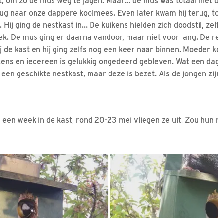
t, om zo de mus weg te jagen. Maar… de mus was totaal niet o
terug naar onze dappere koolmees. Even later kwam hij terug,
 Hij ging de nestkast in… De kuikens hielden zich doodstil, ze
ek. De mus ging er daarna vandoor, maar niet voor lang. De 
bij de kast en hij ging zelfs nog een keer naar binnen. Moeder
kens en iedereen is gelukkig ongedeerd gebleven. Wat een da
een geschikte nestkast, maar deze is bezet. Als de jongen zij
g een week in de kast, rond 20-23 mei vliegen ze uit. Zou hu