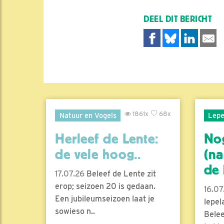
DEEL DIT BERICHT
1861x
68x
Natuur en Vogels
Lepe
Herleef de Lente:
No
de vele hoog..
(na
de l
17.07.26
Beleef de Lente zit
erop; seizoen 20 is gedaan.
16.07
Een jubileumseizoen laat je
lepel
sowieso n..
Belee