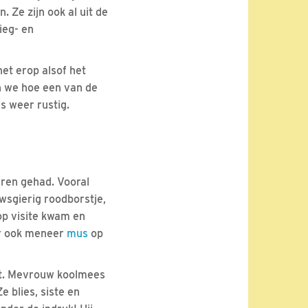
 Ze zijn ook al uit de
ieg- en
et erop alsof het
en we hoe een van de
s weer rustig.
uren gehad. Vooral
wsgierig roodborstje,
op visite kwam en
er ook meneer
mus
op
st. Mevrouw koolmees
e blies, siste en