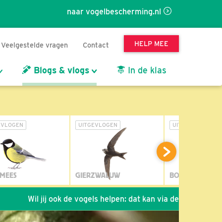
naar vogelbescherming.nl
HELP MEE
Veelgestelde vragen
Contact
Blogs & vlogs
In de klas
EVLOGEN
UITGEVLOGEN
UITGEVLOGEN
MEES
GIERZWALUW
BOSUIL
 jij ook de vogels helpen: dat kan via de link!
*
Seizoen 20