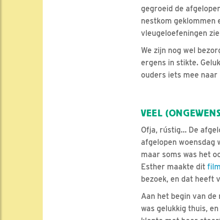
gegroeid de afgelopen
nestkom geklommen en 
vleugeloefeningen zie
We zijn nog wel bezor
ergens in stikte. Gelu
ouders iets mee naar 
VEEL (ONGEWENS
Ofja, rústig… De afge
afgelopen woensdag wa
maar soms was het oo
Esther maakte dit
fil
bezoek, en dat heeft 
Aan het begin van de
was gelukkig thuis, en