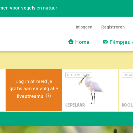
men voor vogels en natuur
Inloggen
Registreren
Home
Filmpjes
UITGEVLOGEN
UITG
Log in of meld je
gratis aan en volg alle
livestreams
LEPELAAR
KOOL
Wil