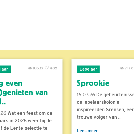
1063x
48x
717x
laar
Lepelaar
g even
Sprookje
)genieten van
16.07.26
De gebeurtenisse
..
de lepelaarskolonie
inspireerden Srensen, ee
.26
Wat een feest om de
trouwe volger van ..
aars in 2026 weer bij de
f de Lente-selectie te
Lees meer