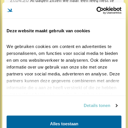
21.04.20
Al dagen zitten we naar een leeg nest te
kijken, nou ja helemaal leeg is het nest nie..
Lees meer
Deze website maakt gebruik van cookies
Door Albert Eggens
We gebruiken cookies om content en advertenties te 
personaliseren, om functies voor social media te bieden 
en om ons websiteverkeer te analyseren. Ook delen we 
informatie over uw gebruik van onze site met onze 
453x
1014x
Nijlgans
partners voor social media, adverteren en analyse. Deze 
partners kunnen deze gegevens combineren met andere 
Fascinerende en onvoorspelbare..
informatie die u aan ze heeft verstrekt of die ze hebben 
16.04.20
Dat zijn woorden die zondermeer van
verzameld op basis van uw gebruik van hun services.
toepassing zijn op de eerste zes weken van “Belee..
Details tonen
Lees meer
Alles toestaan