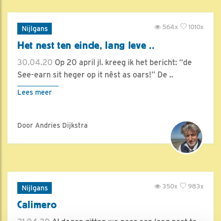
564x
1010x
Nijlgans
Het nest ten einde, lang leve ..
30.04.20
Op 20 april jl. kreeg ik het bericht: “de
See-earn sit heger op it nêst as oars!” De ..
Lees meer
Door Andries Dijkstra
350x
983x
Nijlgans
Calimero