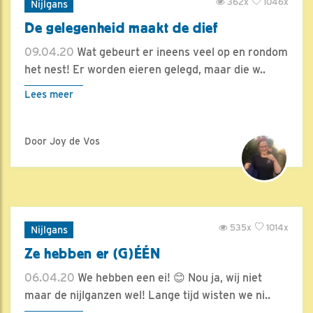
362x
1046x
Nijlgans
De gelegenheid maakt de dief
09.04.20
Wat gebeurt er ineens veel op en rondom
het nest! Er worden eieren gelegd, maar die w..
Lees meer
Door Joy de Vos
535x
1014x
Nijlgans
Ze hebben er (G)ÉÉN
06.04.20
We hebben een ei! 😊 Nou ja, wij niet
maar de nijlganzen wel! Lange tijd wisten we ni..