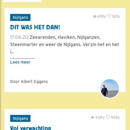
418x
921x
Nijlgans
DIT WAS HET DAN!
17.06.20
Zeearenden, Haviken, Nijlganzen,
Steenmarter en weer de Nijlgans. Verzin het en het
i..
Lees meer
Door Albert Eggens
408x
925x
Nijlgans
Vol verwachting