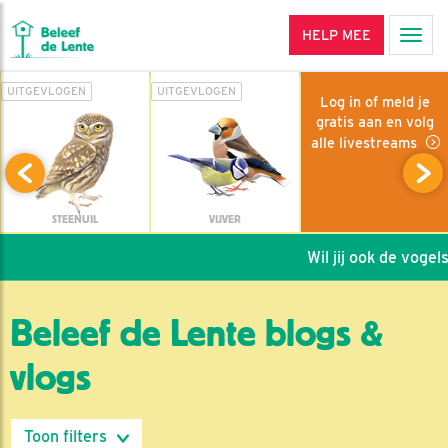
HELP MEE
Men
UITGEVLOGEN
UITGEVLOGEN
Log in of meld je
gratis aan en volg
alle livestreams
STEENUIL
VIJVER
Wil jij ook de vogels 
Beleef de Lente blogs &
vlogs