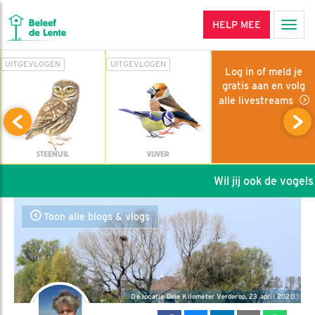
HELP MEE
Men
UITGEVLOGEN
UITGEVLOGEN
Log in of meld je
gratis aan en volg
alle livestreams
STEENUIL
VIJVER
Wil jij ook de vogels h
Toon alle blogs & vlogs
De locatie Drie Kilometer Verderop, 23 april 2020.