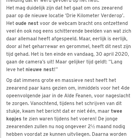
melding dat er werd gevoerd op het nest.
Het mag duidelijk zijn dat het gaat om ons zeearend
paar op de nieuwe locatie ‘Drie Kilometer Verderop’.
Het
oude nest
voor de webcam bracht ons ontzettend
veel én ook nog eens schitterende beelden van wat zich
daar allemaal heeft afgespeeld. Maar, eerlijk is eerlijk,
door al het geharrewar en gerommel, heeft dit nest zijn
tijd gehad. Het is ten einde en vandaag, 30 april 2020,
gaan de camera’s uit! Maar gelijker tijd geldt: “Lang
leve het
nieuwe nest
!”
Op dat immens grote en massieve nest heeft het
zeearend paar kans gezien om, inmiddels voor het 4de
opeenvolgende jaar in de Alde Feanen, voor nageslacht
te zorgen. Vanochtend, tijdens het schrijven van dit
stukje, kwam het bericht dat er niet één, maar
twee
kopjes
te zien waren tijdens het voeren! De jonge
zeearenden zullen nu nog ongeveer 2½ maand nodig
hebben voordat ze kunnen uitvliegen. Daarna worden