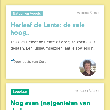
1815x
67x
Natuur en Vogels
Herleef de Lente: de vele
hoog..
17.07.26
Beleef de Lente zit erop; seizoen 20 is
gedaan. Een jubileumseizoen laat je sowieso n..
Lees meer
Door Louis van Oort
1045x
48x
Lepelaar
Nog even (na)genieten van