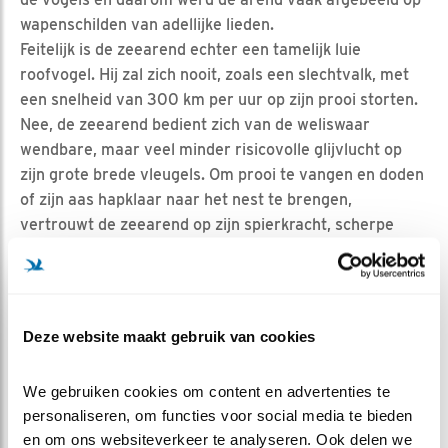
wapenschilden van adellijke lieden.
Feitelijk is de zeearend echter een tamelijk luie
roofvogel. Hij zal zich nooit, zoals een slechtvalk, met
een snelheid van 300 km per uur op zijn prooi storten.
Nee, de zeearend bedient zich van de weliswaar
wendbare, maar veel minder risicovolle glijvlucht op
zijn grote brede vleugels. Om prooi te vangen en doden
of zijn aas hapklaar naar het nest te brengen,
vertrouwt de zeearend op zijn spierkracht, scherpe
klauwen en grote snavel.
In de eerste weken van dit seizoen zagen we op de
filmpjes van de webcam dat de zeearend zijn
territorium niet zo onverschrokken verdedigde als de
Deze website maakt gebruik van cookies
havik! Waarmee ik overigens niet wil suggereren dat de
zeearend een watje is, want dat is zeker niet het geval.
We gebruiken cookies om content en advertenties te 
Wel blijft het opmerkelijk dat de machtigen der aarde
personaliseren, om functies voor social media te bieden 
van weleer, deze aas en kadaverliefhebber zo graag
en om ons websiteverkeer te analyseren. Ook delen we 