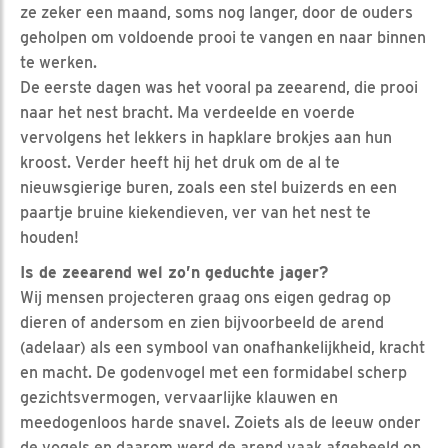
ze zeker een maand, soms nog langer, door de ouders
geholpen om voldoende prooi te vangen en naar binnen
te werken.
De eerste dagen was het vooral pa zeearend, die prooi
naar het nest bracht. Ma verdeelde en voerde
vervolgens het lekkers in hapklare brokjes aan hun
kroost. Verder heeft hij het druk om de al te
nieuwsgierige buren, zoals een stel buizerds en een
paartje bruine kiekendieven, ver van het nest te
houden!
Is de zeearend wel zo’n geduchte jager?
Wij mensen projecteren graag ons eigen gedrag op
dieren of andersom en zien bijvoorbeeld de arend
(adelaar) als een symbool van onafhankelijkheid, kracht
en macht. De godenvogel met een formidabel scherp
gezichtsvermogen, vervaarlijke klauwen en
meedogenloos harde snavel. Zoiets als de leeuw onder
de vogels en daarom werd de arend vaak afgebeeld op