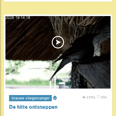
2315x
101x
Grauwe vliegenvanger
De hitte ontsnappen