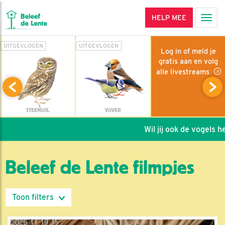
HELP MEE
Men
UITGEVLOGEN
UITGEVLOGEN
Log in of meld je
gratis aan en volg
alle livestreams
STEENUIL
VIJVER
Wil jij ook de vogels helpe
Beleef de Lente filmpjes