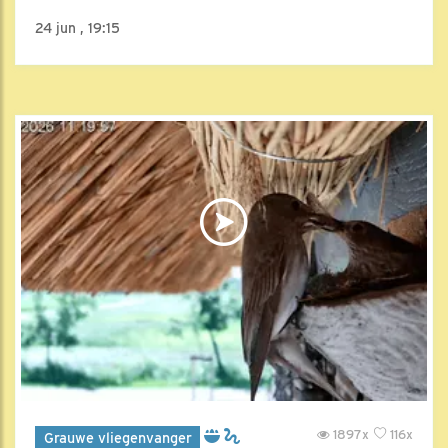
24 jun , 19:15
1897x
116x
Grauwe vliegenvanger