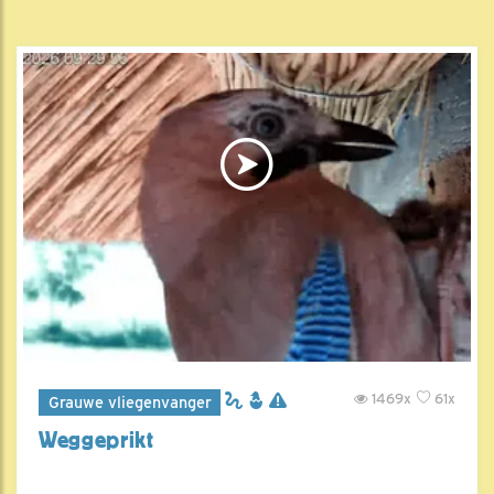
1469x
61x
Grauwe vliegenvanger
Weggeprikt