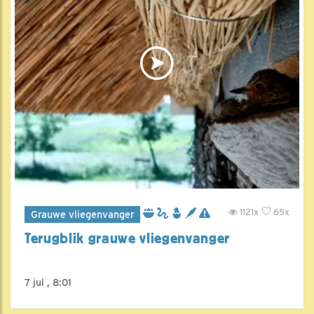
1121x
65x
Grauwe vliegenvanger
Terugblik grauwe vliegenvanger
7 jul , 8:01