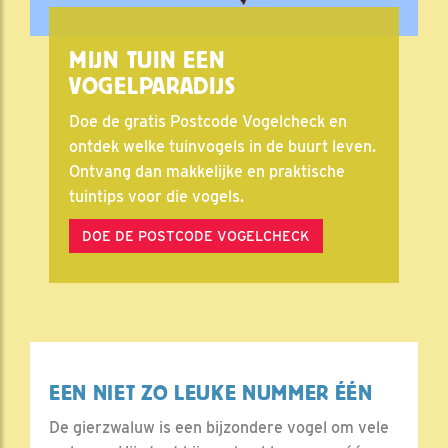
MIJN TUIN EEN
VOGELPARADIJS
Doe de gratis Postcode Vogelcheck en
ontdek welke tuinvogels in de buurt leven.
Ontvang dan makkelijke en praktische
tuintips voor die vogels.
DOE DE POSTCODE VOGELCHECK
EEN NIET ZO LEUKE NUMMER ÉÉN
De gierzwaluw is een bijzondere vogel om vele