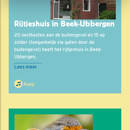
Rijtjeshuis in Beek-Ubbergen
20 nestkasten aan de buitengevel en 15 op
zolder (toegankelijk via gaten door de
buitengevel) heeft het rijtjeshuis in Beek-
Ubbergen.
Lees meer
Roep