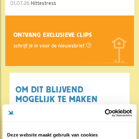
01.07.26
Hittestress
ONTVANG EXCLUSIEVE CLIPS
schrijf je in voor de nieuwsbrief
OM DIT BLIJVEND
MOGELIJK TE MAKEN
HOPEN WE OP UW ALLER
STEUN. EEN GIFT, GROOT
OF KLEIN, BELEEFDELENTE
Deze website maakt gebruik van cookies
ZAL U ER DANKBAAR VOOR