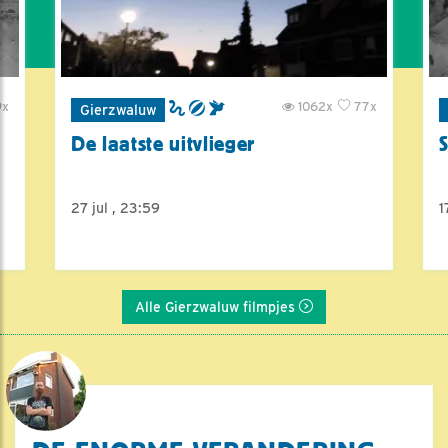
9x
1062x
77x
Gierzwaluw
De laatste uitvlieger
27 jul , 23:59
1
Alle Gierzwaluw filmpjes