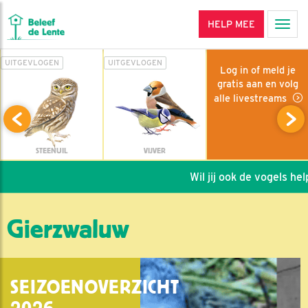
HELP MEE
Men
UITGEVLOGEN
UITGEVLOGEN
Log in of meld je
gratis aan en volg
alle livestreams
STEENUIL
VIJVER
Wil jij ook de vogels helpe
Gierzwaluw
SEIZOENOVERZICHT