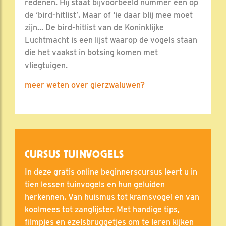
redenen. Hij staat bijvoorbeeld nummer één op
de ‘bird-hitlist’. Maar of ‘ie daar blij mee moet
zijn… De bird-hitlist van de Koninklijke
Luchtmacht is een lijst waarop de vogels staan
die het vaakst in botsing komen met
vliegtuigen.
meer weten over gierzwaluwen?
CURSUS TUINVOGELS
In deze gratis online beginnerscursus leert u in
tien lessen tuinvogels en hun geluiden
herkennen. Van huismus tot kramsvogel en van
koolmees tot zanglijster. Met handige tips,
filmpjes en ezels­bruggetjes om te leren kijken