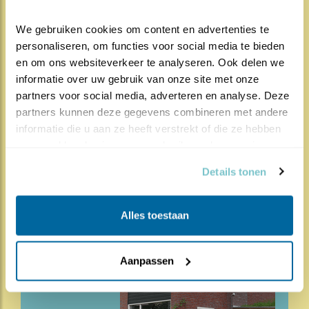
ZIJN. ONDERAAN DE
We gebruiken cookies om content en advertenties te 
PAGINA VINDT U DE LINK.
personaliseren, om functies voor social media te bieden 
en om ons websiteverkeer te analyseren. Ook delen we 
Deze vraag is gesteld door Moderator_16.
informatie over uw gebruik van onze site met onze 
Veelgestelde vragen over de gierzwaluw
partners voor social media, adverteren en analyse. Deze 
partners kunnen deze gegevens combineren met andere 
informatie die u aan ze heeft verstrekt of die ze hebben 
verzameld op basis van uw gebruik van hun services.
Details tonen
Alles toestaan
Aanpassen