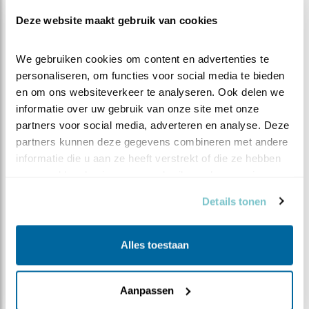
gebeurt meestal eerder andersom. De nijlgans is een
agressieve ‘eend’ en kan de havik of buizerd zo van het
Deze website maakt gebruik van cookies
nest beuken en er zelf plaats opnemen. We wachten het
af beste mensen. Genoeg gekletst, het is weer tijd om
We gebruiken cookies om content en advertenties te 
verder te klepelen. Pitrus, pitrus, pitrus…
personaliseren, om functies voor social media te bieden 
en om ons websiteverkeer te analyseren. Ook delen we 
informatie over uw gebruik van onze site met onze 
partners voor social media, adverteren en analyse. Deze 
partners kunnen deze gegevens combineren met andere 
informatie die u aan ze heeft verstrekt of die ze hebben 
It Fryske Gea is de provinciale vereniging voor
verzameld op basis van uw gebruik van hun services.
natuurbescherming in Fryslân. We hebben als doel
de bescherming, het behoud en ontwikkeling van
Details tonen
natuur, landschap en cultureel erfgoed. Op het
moment beheren we meer dan 60 verschillende
Alles toestaan
natuurgebieden met een totale oppervlakte van
20.000 hectare. Dit doen we niet alleen. We
worden gesteund door 37.000 leden! Bezoek de
Aanpassen
website van It Fryske Gea