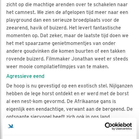
zicht op die machtige arenden over te schakelen naar
het camnest. We zien de afgelopen tijd meer naar een
playground dan een serieuze broedplaats voor de
zeearend, havik of buizerd. Het levert fantastische
momenten op. Dat zeker, maar de laatste tijd doen we
het met spaarzame genietmomentjes van onder
andere goudvinken die komen buurten of een takken
rovende buizerd. Filmmaker Jonathan weet er steeds
weer mooie compilatiefilmpjes van te maken.
Agressieve eend
De hoop is nu gevestigd op een exotisch stel. Nijlganzen
hebben de lege horst ontdekt en er werd met de borst
al een nest-kom gevormd. De Afrikaanse gans is
eigenlijk een eendachtige, verwant aan de bergeend. De
ontsnapte siervogel heeft zich ook in ons land
gevestigd. Ze keken in 2018 ook al eens om de hoek bij
het camnest, maar werden verjaagd door de havik. Het