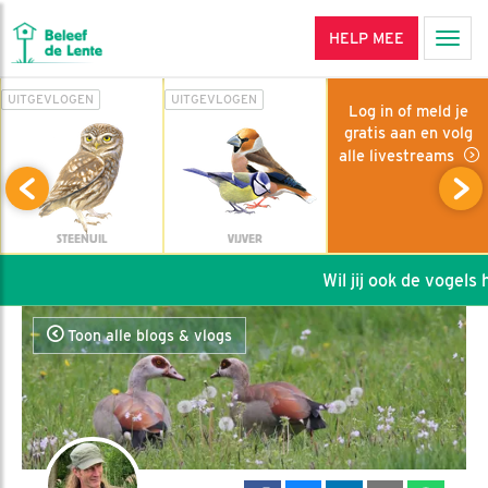
HELP MEE
Men
UITGEVLOGEN
UITGEVLOGEN
Log in of meld je
gratis aan en volg
alle livestreams
STEENUIL
VIJVER
Wil jij ook de vogels he
Toon alle blogs & vlogs