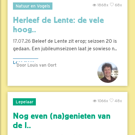
1868x
68x
Natuur en Vogels
Herleef de Lente: de vele
hoog..
17.07.26
Beleef de Lente zit erop; seizoen 20 is
gedaan. Een jubileumseizoen laat je sowieso n..
Lees meer
Door Louis van Oort
1066x
48x
Lepelaar
Nog even (na)genieten van
de l..