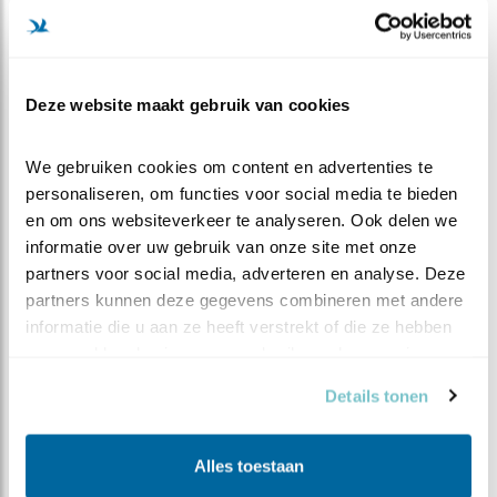
en vertrekt van het nest. Of de man verschijnt wel,
zoals een paar dagen geleden, maar in gezelschap van
een andere (nieuwe) vrouw! Doorgaans zien we dat de
Nijlgans stellen zich juist
gezamenlijk
bezighouden met
Deze website maakt gebruik van cookies
het proces van broeden en opvoeden.
We zullen zien hoe het verder afloopt. Het is echter
We gebruiken cookies om content en advertenties te 
geen “appeltje-eitje” dat over een week of vier deze
personaliseren, om functies voor social media te bieden 
moeder nijlgans met haar jongen een zonnige toekomst
en om ons websiteverkeer te analyseren. Ook delen we 
tegemoet zwemt.
informatie over uw gebruik van onze site met onze 
partners voor social media, adverteren en analyse. Deze 
partners kunnen deze gegevens combineren met andere 
informatie die u aan ze heeft verstrekt of die ze hebben 
verzameld op basis van uw gebruik van hun services.
Details tonen
Alles toestaan