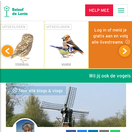
HELP MEE
Men
UITGEVLOGEN
UITGEVLOGEN
Log in of meld je
gratis aan en volg
alle livestreams
STEENUIL
VIJVER
Wil jij ook de vogels h
Toon alle blogs & vlogs