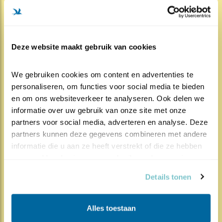
muizen, gisteren zelfs 3. Vrouw graaft zich su..
Lees meer
Deze website maakt gebruik van cookies
Door Anjo Schouten
We gebruiken cookies om content en advertenties te 
personaliseren, om functies voor social media te bieden 
en om ons websiteverkeer te analyseren. Ook delen we 
informatie over uw gebruik van onze site met onze 
244x
417x
Steenuil
partners voor social media, adverteren en analyse. Deze 
Keek op de week, aflevering 3
partners kunnen deze gegevens combineren met andere 
informatie die u aan ze heeft verstrekt of die ze hebben 
19.03.23
Hormonen ... raar spul. Het laat je dingen
verzameld op basis van uw gebruik van hun services.
doen die je nooit in je hoofd zou halen al..
Details tonen
Lees meer
Alles toestaan
Door Ronald van Harxen, STONE