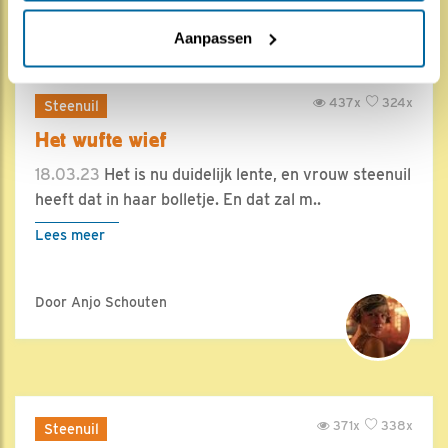
Aanpassen
437x
324x
Steenuil
Het wufte wief
18.03.23
Het is nu duidelijk lente, en vrouw steenuil
heeft dat in haar bolletje. En dat zal m..
Lees meer
Door Anjo Schouten
371x
338x
Steenuil