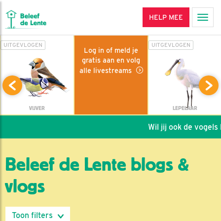
HELP MEE
Men
UITGEVLOGEN
UITGEVLOGEN
Log in of meld je
gratis aan en volg
alle livestreams
VIJVER
LEPELAAR
Wil jij ook de vogels h
Beleef de Lente blogs &
vlogs