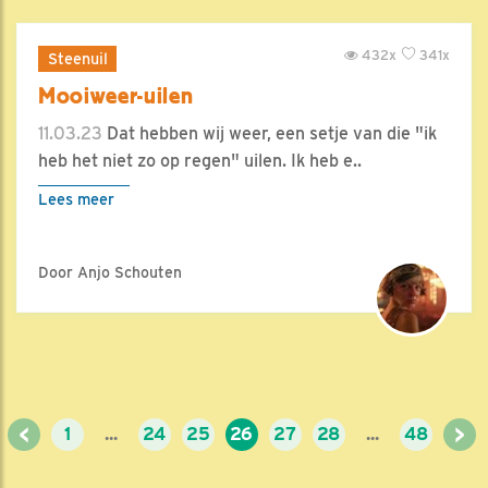
432x
341x
Steenuil
Mooiweer-uilen
11.03.23
Dat hebben wij weer, een setje van die "ik
heb het niet zo op regen" uilen. Ik heb e..
Lees meer
Door Anjo Schouten
<
>
1
...
24
25
26
27
28
...
48