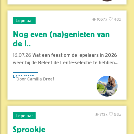
1057x
48x
Lepelaar
Nog even (na)genieten van
de l..
16.07.26
Wat een feest om de lepelaars in 2026
weer bij de Beleef de Lente-selectie te hebben...
Lees meer
Door Camilla Dreef
713x
58x
Lepelaar
Sprookje