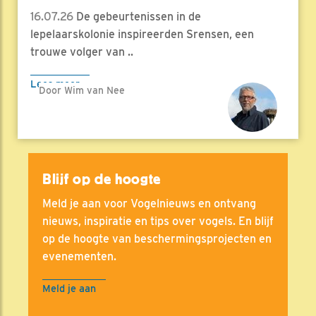
16.07.26
De gebeurtenissen in de
lepelaarskolonie inspireerden Srensen, een
trouwe volger van ..
Lees meer
Door Wim van Nee
Blijf op de hoogte
Meld je aan voor Vogelnieuws en ontvang
nieuws, inspiratie en tips over vogels. En blijf
op de hoogte van beschermingsprojecten en
evenementen.
Meld je aan