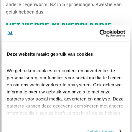
andere regenworm: 82 in 5 sproeidagen. Kwestie van
geluk hebben dus.
HET VIERDE KLAVERBLAADJE
Om Benno en de uilen een handje te helpen, besluit
moeder natuur het hemelse sproeiverbod op te heffen
en de wolken open te zetten. Op 4 en 5 juni regent het
Deze website maakt gebruik van cookies
beide dagen meer dan 13 mm. De regenwormen
verzuipen bijkans in hun holen en komen massaal naar
We gebruiken cookies om content en advertenties te 
boven om lucht te happen en te paren. Gevolg: 37,
personaliseren, om functies voor social media te bieden 
repectievelijk 49 wormen voor onze Guusjes. Door het
en om ons websiteverkeer te analyseren. Ook delen we 
slechte vliegweer houden de meikevers zich wel
informatie over uw gebruik van onze site met onze 
gedeisd. Geen probleem echter, die waren toch al bijna
partners voor social media, adverteren en analyse. Deze 
op. Regenwormen nemen hun plaats in. Kwestie van
partners kunnen deze gegevens combineren met andere 
geluk hebben dus.
informatie die u aan ze heeft verstrekt of die ze hebben 
verzameld op basis van uw gebruik van hun services.
4 keer geluk, 4 blaadjes van het klavertje: dat kan geen
toeval zijn, dan moet je wel voor het geluk zijn geboren,
Details tonen