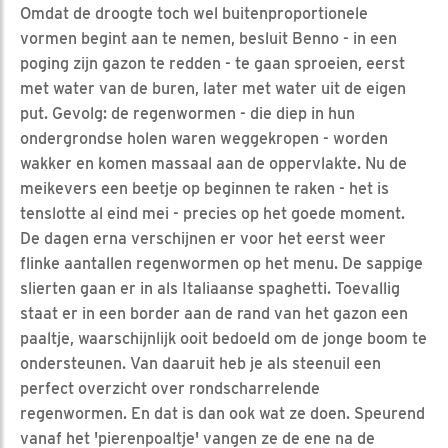
Omdat de droogte toch wel buitenproportionele
vormen begint aan te nemen, besluit Benno - in een
poging zijn gazon te redden - te gaan sproeien, eerst
met water van de buren, later met water uit de eigen
put. Gevolg: de regenwormen - die diep in hun
ondergrondse holen waren weggekropen - worden
wakker en komen massaal aan de oppervlakte. Nu de
meikevers een beetje op beginnen te raken - het is
tenslotte al eind mei - precies op het goede moment.
De dagen erna verschijnen er voor het eerst weer
flinke aantallen regenwormen op het menu. De sappige
slierten gaan er in als Italiaanse spaghetti. Toevallig
staat er in een border aan de rand van het gazon een
paaltje, waarschijnlijk ooit bedoeld om de jonge boom te
ondersteunen. Van daaruit heb je als steenuil een
perfect overzicht over rondscharrelende
regenwormen. En dat is dan ook wat ze doen. Speurend
vanaf het 'pierenpoaltje' vangen ze de ene na de