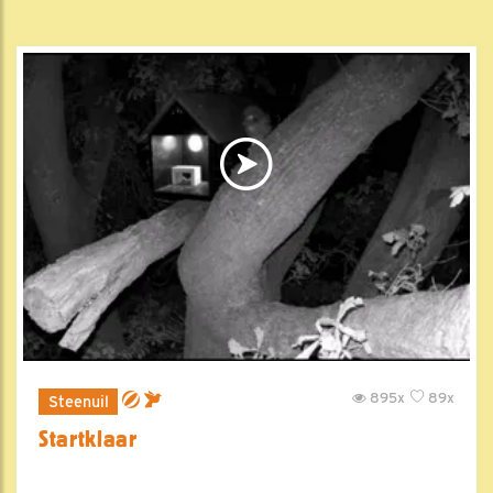
895x
89x
Steenuil
Startklaar