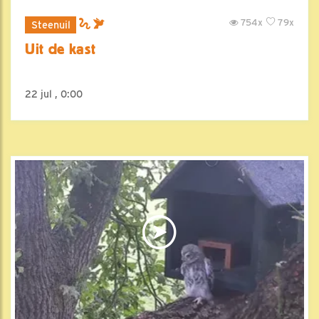
754x
79x
Steenuil
Uit de kast
22 jul , 0:00