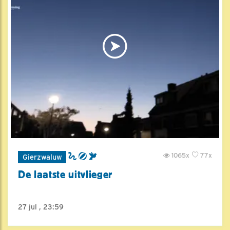
1065x
77x
Gierzwaluw
De laatste uitvlieger
27 jul , 23:59