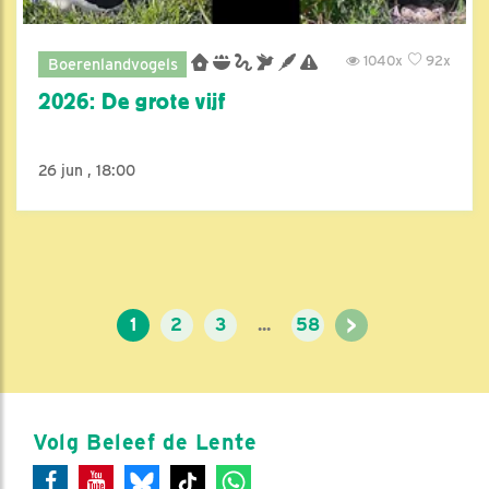
1040x
92x
Boerenlandvogels
2026: De grote vijf
26 jun , 18:00
>
1
2
3
...
58
Volg Beleef de Lente