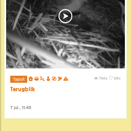
766x
68x
Tapuit
Terugblik
7 jul , 11:45