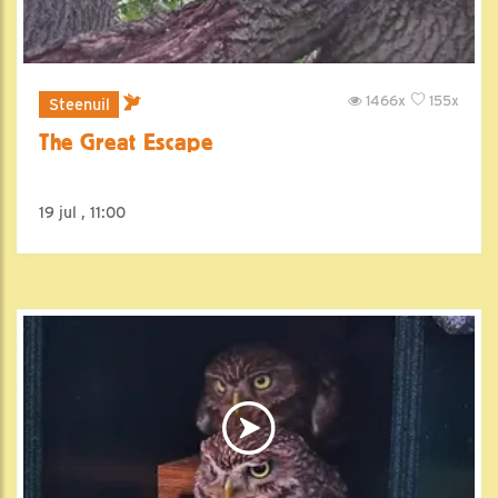
1466x
155x
Steenuil
The Great Escape
19 jul , 11:00