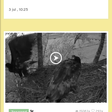
3 jul , 10:25
15083x
293x
Zeearend