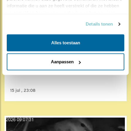
informatie die u aan ze heeft verstrekt of die ze hebben 
verzameld op basis van uw gebruik van hun services.
Details tonen
Alles toestaan
2945x
158x
Aanpassen
Gierzwaluw
De eerste uitvlieger
15 jul , 23:08