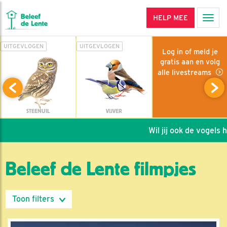
HELP MEE
Men
UITGEVLOGEN
UITGEVLOGEN
Log in of meld je
gratis aan en volg
alle livestreams
STEENUIL
VIJVER
Wil jij ook de vogels help
Beleef de Lente filmpjes