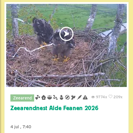
9774x
209x
Zeearend
Zeearendnest Alde Feanen 2026
4 jul , 7:40