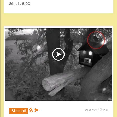
26 jul , 8:00
879x
91x
Steenuil