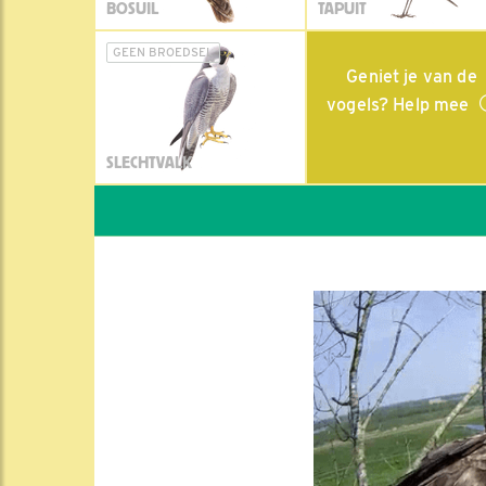
BOSUIL
TAPUIT
GEEN BROEDSEL
Geniet je van de
vogels? Help mee
SLECHTVALK