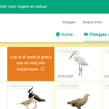
men voor vogels en natuur
Inloggen
Registreren
Home
Filmpjes
UITGEVLOGEN
U
Log in of meld je gratis
aan en volg alle
livestreams
LEPELAAR
KO
UITGEVLOGEN
UITGEVLOGEN
G