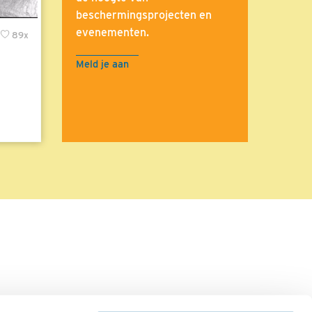
beschermingsprojecten en
evenementen.
89x
Meld je aan