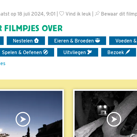
tst op 18 juli 2024, 9:01 |
Vind ik leuk
|
Bewaar dit filmp
 FILMPJES OVER
Nestelen
Eieren & Broeden
Voeden &
Spelen & Oefenen
Uitvliegen
Bezoek
jes