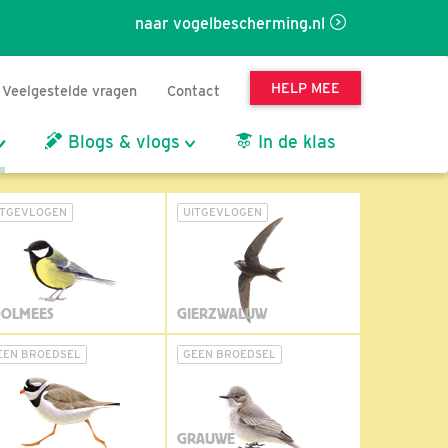
naar vogelbescherming.nl
HELP MEE
Veelgestelde vragen
Contact
Blogs & vlogs
In de klas
ITGEVLOGEN
UITGEVLOGEN
OLMEES
GIERZWALUW
EEN BROEDSEL
GEEN BROEDSEL
GRAUWE