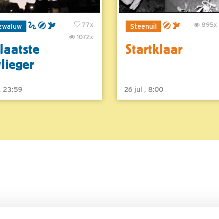
77x
895x
zwaluw
Steenuil
1072x
laatste
Startklaar
vlieger
 , 23:59
26 jul , 8:00