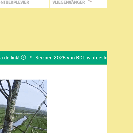
NTBEKPLEVIER
VLIEGENVANGER
ink!
*
Seizoen 2026 van BDL is afgesloten
*
Bedankt v