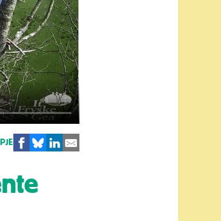
MPJE
ente