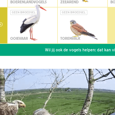
BOERENLANDVOGELS
ZEEAREND
BO
GEEN BROEDSEL
GEEN BROEDSEL
OOIEVAAR
TORENVALK
Wil jij ook de vogels helpen: dat kan via de l