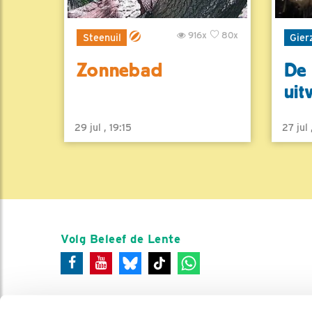
916x
80x
Steenuil
Gier
Zonnebad
De 
uit
29 jul , 19:15
27 jul
Volg Beleef de Lente