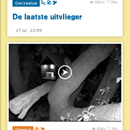
1083x
78x
Gierzwaluw
De laatste uitvlieger
27 jul , 23:59
904x
91x
Steenuil