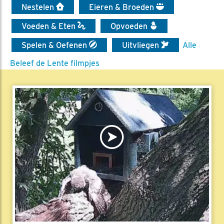
Nestelen
Eieren & Broeden
Voeden & Eten
Opvoeden
Spelen & Oefenen
Uitvliegen
Alle
Beleef de Lente filmpjes