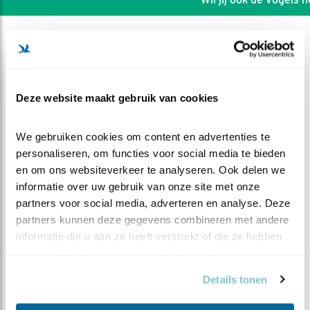
Deze website maakt gebruik van cookies
We gebruiken cookies om content en advertenties te 
personaliseren, om functies voor social media te bieden 
en om ons websiteverkeer te analyseren. Ook delen we 
informatie over uw gebruik van onze site met onze 
partners voor social media, adverteren en analyse. Deze 
partners kunnen deze gegevens combineren met andere 
DEEL DIT FILMPJE
informatie die u aan ze heeft verstrekt of die ze hebben 
verzameld op basis van uw gebruik van hun services.
Kerkuilen 2024 in vogelvlucht
Details tonen