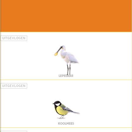
UITGEVLOGEN
LEPELAAR
UITGEVLOGEN
KOOLMEES