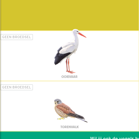
GEEN BROEDSEL
OOIEVAAR
GEEN BROEDSEL
TORENVALK
Wil jij ook de vogels hel