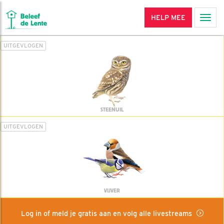
HELP MEE
Men
UITGEVLOGEN
STEENUIL
UITGEVLOGEN
VIJVER
Log in of meld je gratis aan en volg alle livestreams