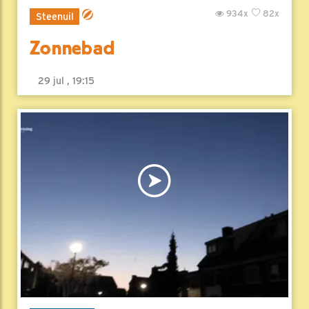
934x
82x
Steenuil
Zonnebad
29 jul , 19:15