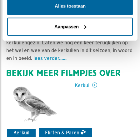
Ed Hoogkamer | Geplaatst op 18 juli 2024, 7:48 |
Alles toestaan
Vind ik leuk
|
Bewaar dit filmpje
|
479x
Terwijl Beleef de lente langzaamaan overgaat in Beleef
Aanpassen
de zomer, wordt het binnenkort tijd om afscheid te
nemen van de camera’s en ons favoriete
kerkuilengezin. Laten we nog één keer terugkijken op
het wel en wee van de kerkuilen in dit seizoen, in woord
en in beeld.
lees verder......
BEKIJK MEER FILMPJES OVER
Kerkuil
Kerkuil
Flirten & Paren