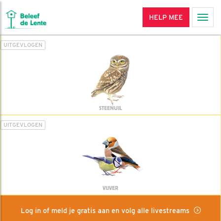
HELP MEE
Men
UITGEVLOGEN
STEENUIL
UITGEVLOGEN
VIJVER
Log in of meld je gratis aan en volg alle livestreams