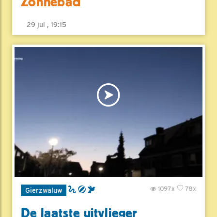
Zonnebad
29 jul , 19:15
1097x
78x
Gierzwaluw
De laatste uitvlieger