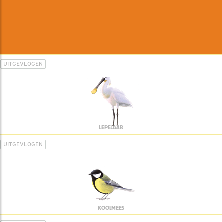
UITGEVLOGEN
LEPELAAR
UITGEVLOGEN
KOOLMEES