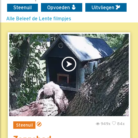
Steenuil
Opvoeden
Uitvliegen
Alle Beleef de Lente filmpjes
949x
84x
Steenuil