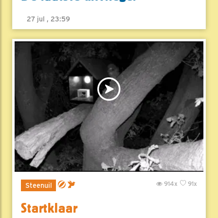
27 jul , 23:59
914x
91x
Steenuil
Startklaar