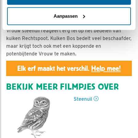
Geert | Geplaatst op 12 juli 2024, 17:00 |
Vind ik leuk
Aanpassen
|
Bewaar dit filmpje
|
324x
Vrouw steenuil reageert erg fel op het bedelen van
kuiken Rechtspoot. Kuiken Bos bedelt veel beschaafder,
maar krijgt toch ook met een koppende en
potenbijtende Vrouw te maken.
Elk erf maakt het verschil.
Help mee!
BEKIJK MEER FILMPJES OVER
Steenuil