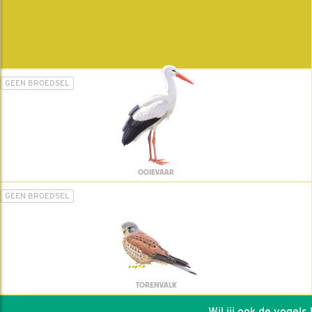
GEEN BROEDSEL
OOIEVAAR
GEEN BROEDSEL
TORENVALK
Wil jij ook de vogels he