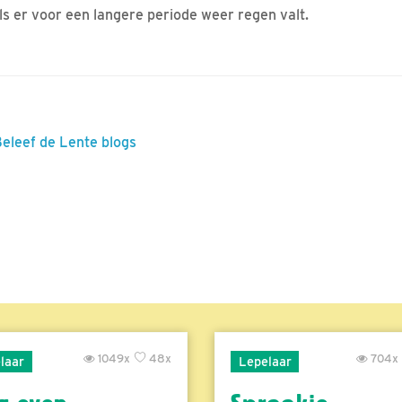
ls er voor een langere periode weer regen valt.
Beleef de Lente blogs
1049x
48x
704x
laar
Lepelaar