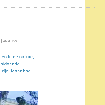
 |
409x
ien in de natuur,
 voldoende
 zijn. Maar hoe