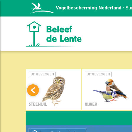
Vogelbescherming Nederland
- Sa
L
UITGEVLOGEN
UITGEVLOGEN
STEENUIL
VIJVER