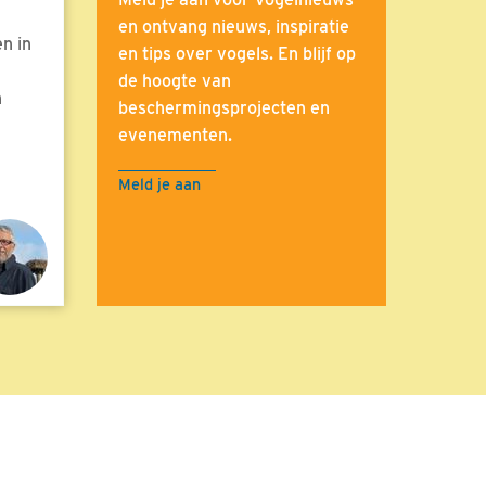
en ontvang nieuws, inspiratie
n in
en tips over vogels. En blijf op
de hoogte van
n
beschermingsprojecten en
evenementen.
Meld je aan