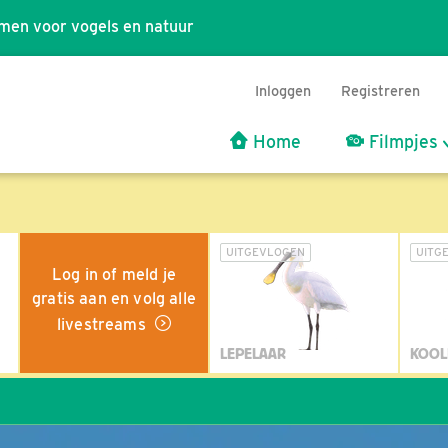
men voor vogels en natuur
Inloggen
Registreren
Home
Filmpjes
UITGEVLOGEN
UITG
Log in of meld je
gratis aan en volg alle
livestreams
LEPELAAR
KOOL