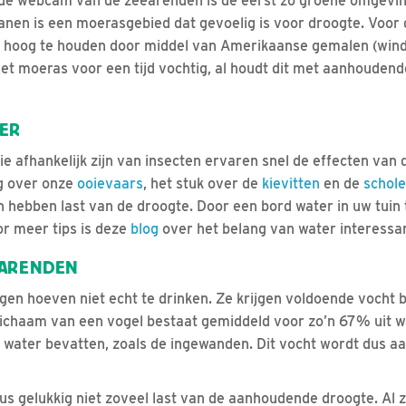
 de webcam van de zeearenden is de eerst zo groene omgevin
nen is een moerasgebied dat gevoelig is voor droogte. Voor 
il hoog te houden door middel van Amerikaanse gemalen (win
 het moeras voor een tijd vochtig, al houdt dit met aanhouden
ER
e afhankelijk zijn van insecten ervaren snel de effecten van 
og over onze
ooievaars
, het stuk over de
kievitten
en de
schole
n hebben last van de droogte. Door een bord water in uw tuin 
or meer tips is deze
blog
over het belang van water interessa
EARENDEN
n hoeven niet echt te drinken. Ze krijgen voldoende vocht 
lichaam van een vogel bestaat gemiddeld voor zo’n 67% uit wa
water bevatten, zoals de ingewanden. Dit vocht wordt dus a
 gelukkig niet zoveel last van de aanhoudende droogte. Al z