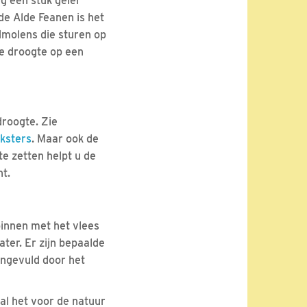
g een stuk geler
de Alde Feanen is het
dmolens die sturen op
de droogte op een
droogte. Zie
ksters
. Maar ook de
te zetten helpt u de
nt.
binnen met het vlees
ter. Er zijn bepaalde
angevuld door het
al het voor de natuur