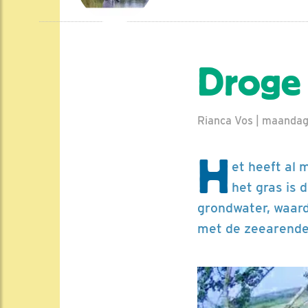
Droge
Rianca Vos | maandag
H
et heeft al 
het gras is 
grondwater, waard
met de zeearenden