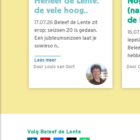
Herleef de Lente:
No
de vele hoog..
(na
de l
17.07.26
Beleef de Lente zit
erop; seizoen 20 is gedaan.
16.07
Een jubileumseizoen laat je
lepel
sowieso n..
Belee
hebbe
Lees meer
Door Louis van Oort
Door C
Lees 
Volg Beleef de Lente