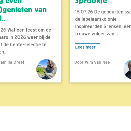
g even
Sprookje
)genieten van
16.07.26
De gebeurtenisse
..
de lepelaarskolonie
inspireerden Srensen, ee
.26
Wat een feest om de
trouwe volger van ..
aars in 2026 weer bij de
f de Lente-selectie te
Lees meer
n...
amilla Dreef
Door Wim van Nee
meer