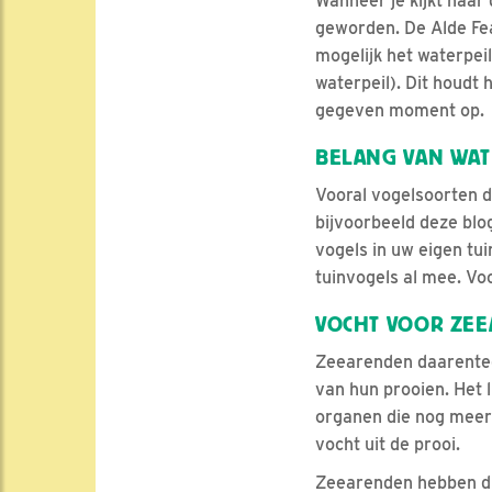
Wanneer je kijkt naar
geworden. De Alde Fea
mogelijk het waterpe
waterpeil). Dit houdt
gegeven moment op.
BELANG VAN WAT
Vooral vogelsoorten di
bijvoorbeeld deze bl
vogels in uw eigen tui
tuinvogels al mee. Vo
VOCHT VOOR ZE
Zeearenden daarentege
van hun prooien. Het 
organen die nog meer 
vocht uit de prooi.
Zeearenden hebben dus