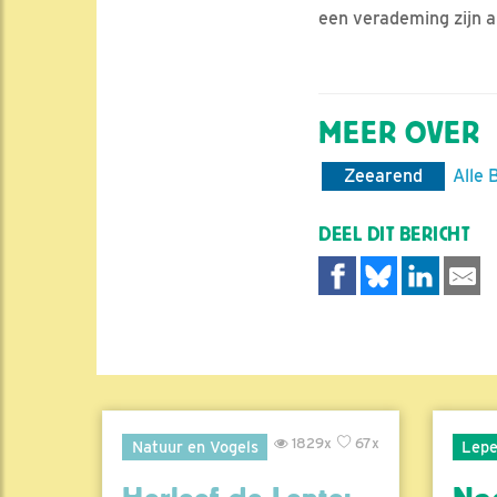
een verademing zijn a
MEER OVER
Zeearend
Alle 
DEEL DIT BERICHT
1829x
67x
Natuur en Vogels
Lepe