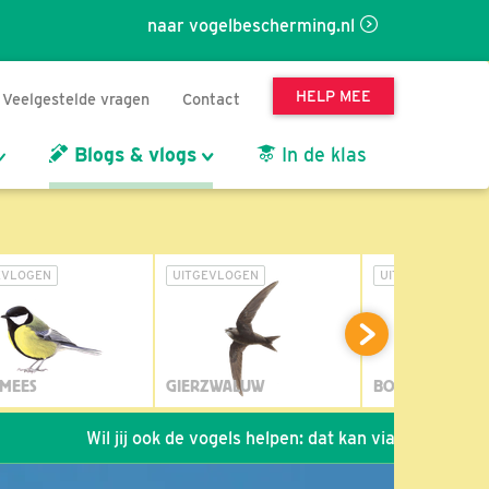
naar vogelbescherming.nl
HELP MEE
Veelgestelde vragen
Contact
Blogs & vlogs
In de klas
EVLOGEN
UITGEVLOGEN
UITGEVLOGEN
MEES
GIERZWALUW
BOSUIL
Wil jij ook de vogels helpen: dat kan via de link!
*
Se