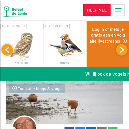
HELP MEE
Men
UITGEVLOGEN
UITGEVLOGEN
Log in of meld je
gratis aan en volg
alle livestreams
STEENUIL
VIJVER
Wil jij ook de vogels he
Toon alle blogs & vlogs