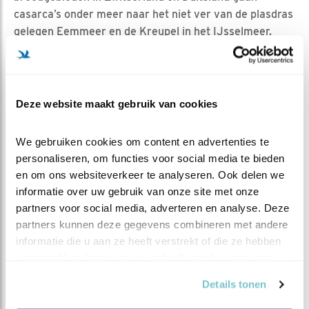
casarca’s onder meer naar het niet ver van de plasdras
gelegen Eemmeer en de Kreupel in het IJsselmeer.
Daar ondergaan ze veilig voor predatoren hun
slagpenrui. Tot slot enthousiaste scholeksters voor wie
het broedseizoen nog niet helemaal voorbij lijkt te zijn.
Deze website maakt gebruik van cookies
In
Alarm op de plas
eerst 2 kemphanen in beeld,
mannen met een blonde en een zwarte kraag. Als alles
gaat vliegen vraag je je af waar het door komt. Zou het
We gebruiken cookies om content en advertenties te 
personaliseren, om functies voor social media te bieden 
toch die kiekendief zijn? Aardig wat grutto’s te zien
en om ons websiteverkeer te analyseren. Ook delen we 
trouwens, met hun zwart-witte vleugels, bezig met
informatie over uw gebruik van onze site met onze 
opvetten voor de grote trek terug naar Afrika
partners voor social media, adverteren en analyse. Deze 
binnenkort. Zo’n grutto kan nonstop deze reis maken,
partners kunnen deze gegevens combineren met andere 
verbazingwekkend.
informatie die u aan ze heeft verstrekt of die ze hebben 
In
Allerlei
tot slot eerst een toom wilde eenden, de
verzameld op basis van uw gebruik van hun services.
jongen met opvallend goed gevulde krop. Ze moeten er
Details tonen
immers nog van groeien, op de achtergrond kluut en
tureluur. Later zijn een jonge spreeuw, kievit, grutto,