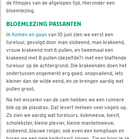
de filmpjes van de afgelopen tijd. Hieronder een
bloemlezing.
BLOEMLEZING PASSANTEN
In
Komen en gaan
van 10 juni zien we eerst een
tureluur, gevolgd door man slobeend, man krakeend,
vrouw krakeend met 6 pullen, en tweemaal een
krakeend met 8 pullen (dezelfde?) met een blaffende
tureluur op de achtergrond. Die krakeenden doen het
ondertussen ongemerkt erg goed, onopvallend, iets
kleiner dan de wilde eend, en ze brengen aardig wat
pullen groot.
Na het wisselen van de cam hebben we een ruimere
blik op de plasdras. Dat levert meteen veel vogels op.
Zo zien we aardig wat tureluurs, kokmeeuw, kievit,
scholekster, kleine plevier, kleine mantelmeeuw,
slobeend, blauwe reiger, ook even een kemphaan en
horen we een gele kwikstaart zingen. Zie en hoor je ze