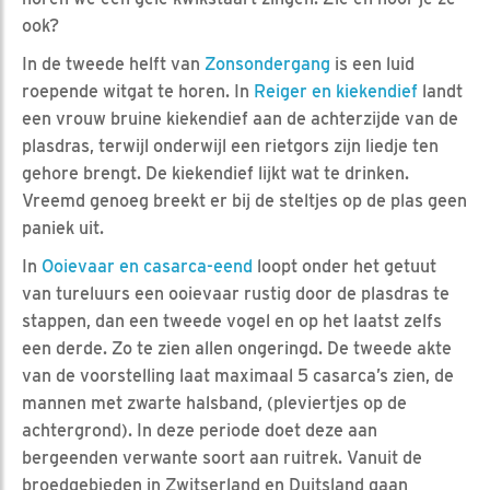
ook?
In de tweede helft van
Zonsondergang
is een luid
roepende witgat te horen. In
Reiger en kiekendief
landt
een vrouw bruine kiekendief aan de achterzijde van de
plasdras, terwijl onderwijl een rietgors zijn liedje ten
gehore brengt. De kiekendief lijkt wat te drinken.
Vreemd genoeg breekt er bij de steltjes op de plas geen
paniek uit.
In
Ooievaar en casarca-eend
loopt onder het getuut
van tureluurs een ooievaar rustig door de plasdras te
stappen, dan een tweede vogel en op het laatst zelfs
een derde. Zo te zien allen ongeringd. De tweede akte
van de voorstelling laat maximaal 5 casarca’s zien, de
mannen met zwarte halsband, (pleviertjes op de
achtergrond). In deze periode doet deze aan
bergeenden verwante soort aan ruitrek. Vanuit de
broedgebieden in Zwitserland en Duitsland gaan