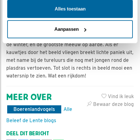
bontbekplevier en een juveniele witte kwikstaart
Alles toestaan
herkenbaar. De meeuwen die in beeld verschijnen zijn
kokmeeuwen en kleine mantels. De laatste soort is
zomers in veel gebieden tegenwoordig een algemene
Aanpassen
meeuw. De grote mantelmeeuw is meer een vogel van
de winter, en de grootste meeuw op aarde. Als er
kauwtjes door het beeld vliegen breekt lichte paniek uit,
met name bij de tureluurs die nog met jongen rond de
plasdras vertoeven. Tot slot is rechts in beeld mooi een
watersnip te zien. Wat een rijkdom!
MEER OVER
Vind ik leuk
Bewaar deze blog
Boerenlandvogels
Alle
Beleef de Lente blogs
DEEL DIT BERICHT