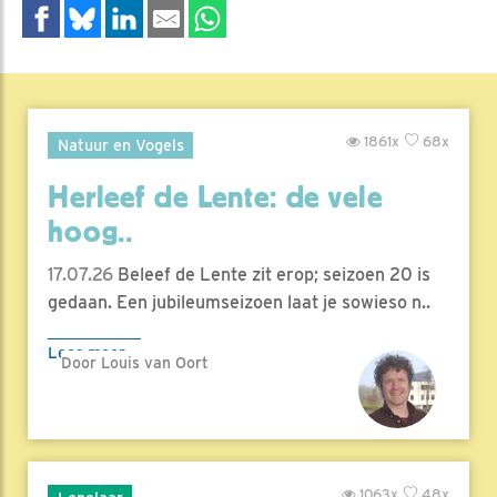
1861x
68x
Natuur en Vogels
Herleef de Lente: de vele
hoog..
17.07.26
Beleef de Lente zit erop; seizoen 20 is
gedaan. Een jubileumseizoen laat je sowieso n..
Lees meer
Door Louis van Oort
1063x
48x