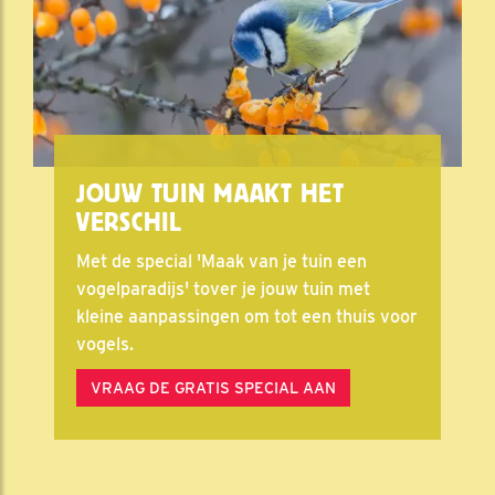
JOUW TUIN MAAKT HET
VERSCHIL
Met de special 'Maak van je tuin een
vogelparadijs' tover je jouw tuin met
kleine aanpassingen om tot een thuis voor
vogels.
VRAAG DE GRATIS SPECIAL AAN