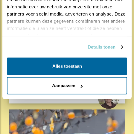
Cursus Roofvogels in Nederland
informatie over uw gebruik van onze site met onze 
partners voor social media, adverteren en analyse. Deze 
partners kunnen deze gegevens combineren met andere 
informatie die u aan ze heeft verstrekt of die ze hebben 
1815x
67x
Natuur en Vogels
verzameld op basis van uw gebruik van hun services.
Herleef de Lente: de vele hoog..
Details tonen
17.07.26
Beleef de Lente zit erop; seizoen 20 is
gedaan. Een jubileumseizoen laat je sowieso n..
Alles toestaan
lees meer
Aanpassen
Door Louis van Oort