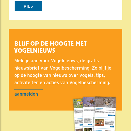
KIES
BLIJF OP DE HOOGTE MET
VOGELNIEUWS
Meld je aan voor Vogelnieuws, de gratis
nieuwsbrief van Vogelbescherming. Zo blijf je
op de hoogte van nieuws over vogels, tips,
activiteiten en acties van Vogelbescherming.
aanmelden