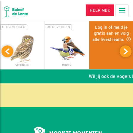
HELP MEE
Men
Log in of meld je
UITGEVLOGEN
UITGEVLOGEN
gratis aan en volg
alle livestreams
STEENUIL
VIJVER
Wil jij ook de vogels h