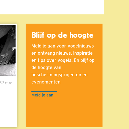
Blijf op de hoogte
Meld je aan voor Vogelnieuws
en ontvang nieuws, inspiratie
en tips over vogels. En blijf op
de hoogte van
beschermingsprojecten en
evenementen.
89x
Meld je aan