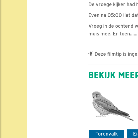
De vroege kijker had he
Even na 05:00 liet da
Vroeg in de ochtend w
muis mee. En toen......
Deze filmtip is ing
BEKIJK MEER
Torenvalk
E