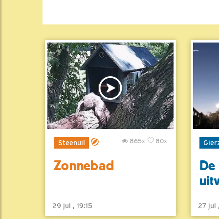
865x
80x
Steenuil
Gier
Zonnebad
De 
uit
29 jul , 19:15
27 jul