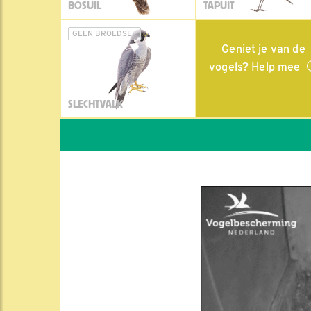
BOSUIL
TAPUIT
GEEN BROEDSEL
Geniet je van de
vogels? Help mee
SLECHTVALK