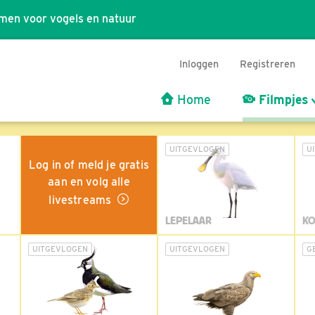
men voor vogels en natuur
Inloggen
Registreren
Home
Filmpjes
UITGEVLOGEN
U
Log in of meld je gratis
aan en volg alle
livestreams
LEPELAAR
KO
UITGEVLOGEN
UITGEVLOGEN
G