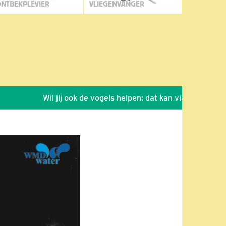
NTBEKPLEVIER
VLIEGENVANGER
Wil jij ook de vogels helpen: dat kan via de link!
*
S