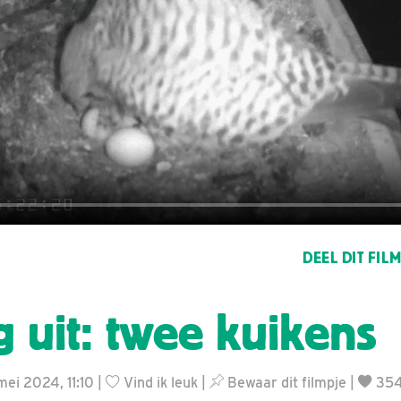
DEEL DIT FIL
g uit: twee kuikens
mei 2024, 11:10 |
Vind ik leuk
|
Bewaar dit filmpje
|
35