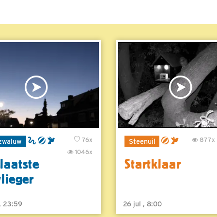
76x
877x
zwaluw
Steenuil
1046x
laatste
Startklaar
vlieger
 , 23:59
26 jul , 8:00