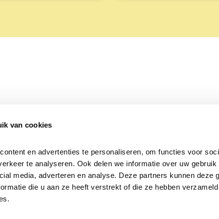
ik van cookies
Over Beleef de Lente
Mijn privacy
Cookieverklaring
ntent en advertenties te personaliseren, om functies voor socia
erkeer te analyseren. Ook delen we informatie over uw gebruik v
cial media, adverteren en analyse. Deze partners kunnen deze 
rmatie die u aan ze heeft verstrekt of die ze hebben verzameld 
es.
Samen voor