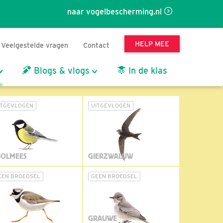
naar vogelbescherming.nl
HELP MEE
Veelgestelde vragen
Contact
Blogs & vlogs
In de klas
ITGEVLOGEN
UITGEVLOGEN
OLMEES
GIERZWALUW
EEN BROEDSEL
GEEN BROEDSEL
GRAUWE