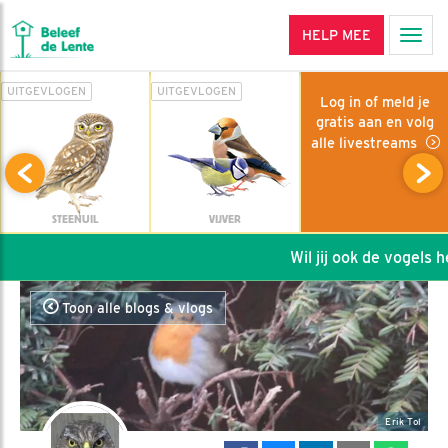
HELP MEE
Men
UITGEVLOGEN
UITGEVLOGEN
Log in of meld je
gratis aan en volg
alle livestreams
STEENUIL
VIJVER
Wil jij ook de vogels hel
Toon alle blogs & vlogs
Erik Tol