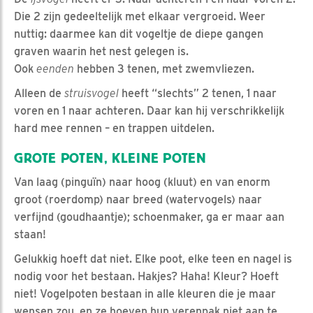
Die 2 zijn gedeeltelijk met elkaar vergroeid. Weer
nuttig: daarmee kan dit vogeltje de diepe gangen
graven waarin het nest gelegen is.
Ook
eenden
hebben 3 tenen, met zwemvliezen.
Alleen de
struisvogel
heeft “slechts” 2 tenen, 1 naar
voren en 1 naar achteren. Daar kan hij verschrikkelijk
hard mee rennen – en trappen uitdelen.
GROTE POTEN, KLEINE POTEN
Van laag (pinguïn) naar hoog (kluut) en van enorm
groot (roerdomp) naar breed (watervogels) naar
verfijnd (goudhaantje); schoenmaker, ga er maar aan
staan!
Gelukkig hoeft dat niet. Elke poot, elke teen en nagel is
nodig voor het bestaan. Hakjes? Haha! Kleur? Hoeft
niet! Vogelpoten bestaan in alle kleuren die je maar
wensen zou, en ze hoeven hun verenpak niet aan te