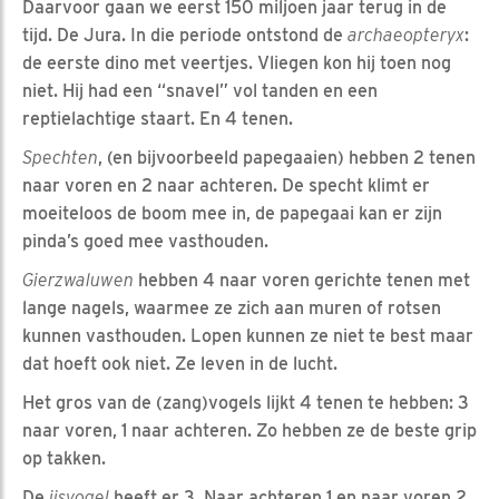
Daarvoor gaan we eerst 150 miljoen jaar terug in de
tijd. De Jura. In die periode ontstond de
archaeopteryx
:
de eerste dino met veertjes. Vliegen kon hij toen nog
niet. Hij had een “snavel” vol tanden en een
reptielachtige staart. En 4 tenen.
Spechten
, (en bijvoorbeeld papegaaien) hebben 2 tenen
naar voren en 2 naar achteren. De specht klimt er
moeiteloos de boom mee in, de papegaai kan er zijn
pinda’s goed mee vasthouden.
Gierzwaluwen
hebben 4 naar voren gerichte tenen met
lange nagels, waarmee ze zich aan muren of rotsen
kunnen vasthouden. Lopen kunnen ze niet te best maar
dat hoeft ook niet. Ze leven in de lucht.
Het gros van de (zang)vogels lijkt 4 tenen te hebben: 3
naar voren, 1 naar achteren. Zo hebben ze de beste grip
op takken.
De
ijsvogel
heeft er 3. Naar achteren 1 en naar voren 2.