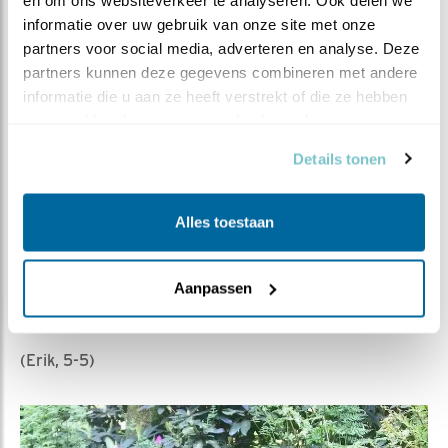
informatie over uw gebruik van onze site met onze 
Deze is gemaakt tijdens de lange, lange, lange
partners voor social media, adverteren en analyse. Deze 
stortregendagen. Weer een juweeltje!
partners kunnen deze gegevens combineren met andere 
informatie die u aan ze heeft verstrekt of die ze hebben 
Slagregens drummen
verzameld op basis van uw gebruik van hun services.
Donder bast boven water
Details tonen
Merel zingt solo
(Martine, 2-5)
Alles toestaan
Roodborst draagt aarde
Aanpassen
Midden tussen planeten
Zon creëert chaos
(Erik, 5-5)