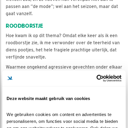
passen aan “de mode”; wel aan het seizoen, maar dat
gaat vanzelf.
ROODBORSTJE
Hoe kwam ik op dit thema? Omdat elke keer als ik een
roodborstje zie, ik me verwonder over de teerheid van
diens pootjes, het hele fragiele prachtige uiterlijk, dat
verfijnde snaveltje.
Waarmee ongekend agressieve gevechten onder elkaar
kunnen worden gevoerd! Ja, zelfs tot de dood van de
opponent.
Maar genieten wij gewoon van de schoonheid van onze
vogels, bij de vijver, bij de andere cams.
Deze website maakt gebruik van cookies
En
stel je eens voor dat je kon vliegen!
We gebruiken cookies om content en advertenties te 
personaliseren, om functies voor social media te bieden 
HAIKU CHALLENGE
en om ons websiteverkeer te analyseren. Ook delen we 