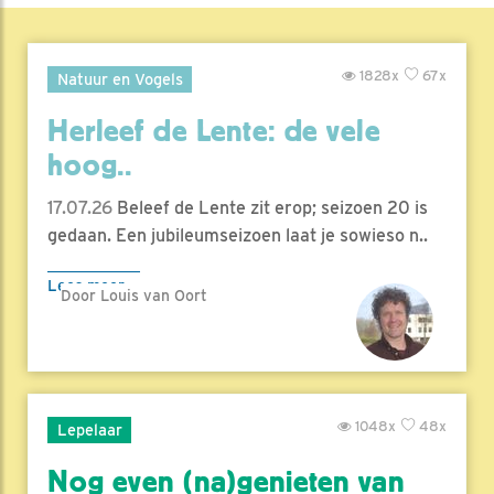
1828x
67x
Natuur en Vogels
Herleef de Lente: de vele
hoog..
17.07.26
Beleef de Lente zit erop; seizoen 20 is
gedaan. Een jubileumseizoen laat je sowieso n..
Lees meer
Door Louis van Oort
1048x
48x
Lepelaar
Nog even (na)genieten van