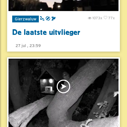
1073x
77x
Gierzwaluw
De laatste uitvlieger
27 jul , 23:59