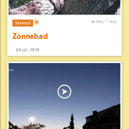
919x
80x
Steenuil
Zonnebad
29 jul , 19:15