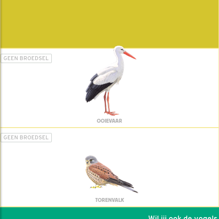
GEEN BROEDSEL
OOIEVAAR
GEEN BROEDSEL
TORENVALK
Wil jij ook de vogels h