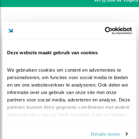
Deze website maakt gebruik van cookies
We gebruiken cookies om content en advertenties te 
personaliseren, om functies voor social media te bieden 
en om ons websiteverkeer te analyseren. Ook delen we 
informatie over uw gebruik van onze site met onze 
partners voor social media, adverteren en analyse. Deze 
DEEL DIT FILMPJE
partners kunnen deze gegevens combineren met andere 
informatie die u aan ze heeft verstrekt of die ze hebben 
verzameld op basis van uw gebruik van hun services.
Nieuwe gezichten
Details tonen