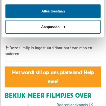
Bonnie | Geplaatst op 4 mei 2024, 18:40 |
Vind ik
leuk
|
Bewaar dit filmpje
|
381x
Alles toestaan
Nieuwe ronde, nieuwe vogels! Sinds dat we de focus
hebben gelegd op de grutto hebben we weer een aantal
nieuwe soorten voorbij zien komen! Die worden in deze
Aanpassen
video in het zonnetje gezet!
Deze filmtip is ingestuurd door bart van moo en
anderen
Het wordt stil op ons platteland
Help
mee!
BEKIJK MEER FILMPJES OVER
Boerenlandvogels