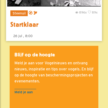
896x
89x
Steenuil
Startklaar
26 jul , 8:00
Blijf op de hoogte
Meld je aan voor Vogelnieuws en ontvang
nieuws, inspiratie en tips over vogels. En blijf
op de hoogte van beschermingsprojecten en
evenementen.
Meld je aan