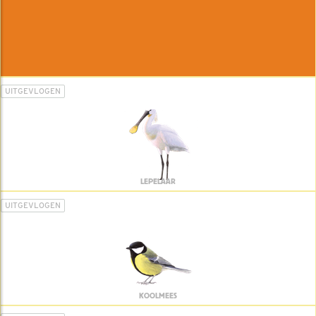
UITGEVLOGEN
LEPELAAR
UITGEVLOGEN
KOOLMEES