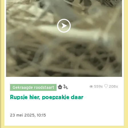
559x
208x
Gekraagde roodstaart
Rupsje hier, poepzakje daar
23 mei 2025, 10:15