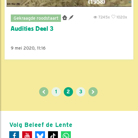
7245x
1020x
Gekraagde roodstaart
Audities Deel 3
9 mei 2020, 11:16
<
>
1
2
3
Volg Beleef de Lente