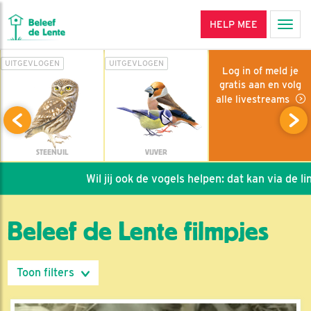
HELP MEE
Men
UITGEVLOGEN
UITGEVLOGEN
Log in of meld je
gratis aan en volg
alle livestreams
STEENUIL
VIJVER
Wil jij ook de vogels helpen: dat kan via de link!
Beleef de Lente filmpjes