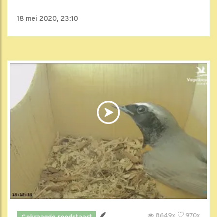
18 mei 2020, 23:10
8649x
970x
Gekraagde roodstaart