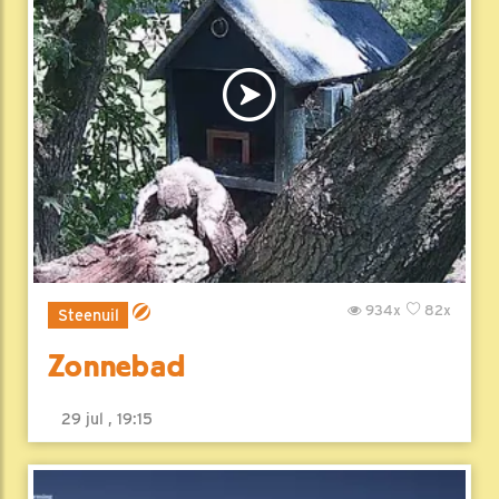
934x
82x
Steenuil
Zonnebad
29 jul , 19:15