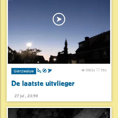
1083x
78x
Gierzwaluw
De laatste uitvlieger
27 jul , 23:59