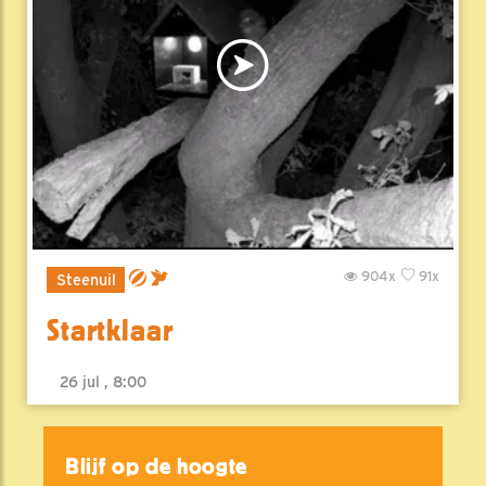
904x
91x
Steenuil
Startklaar
26 jul , 8:00
Blijf op de hoogte