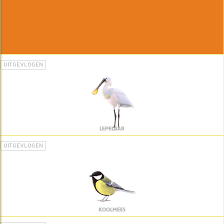
UITGEVLOGEN
LEPELAAR
UITGEVLOGEN
KOOLMEES