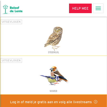
HELP MEE
Men
UITGEVLOGEN
STEENUIL
UITGEVLOGEN
VIJVER
Log in of meld je gratis aan en volg alle livestreams