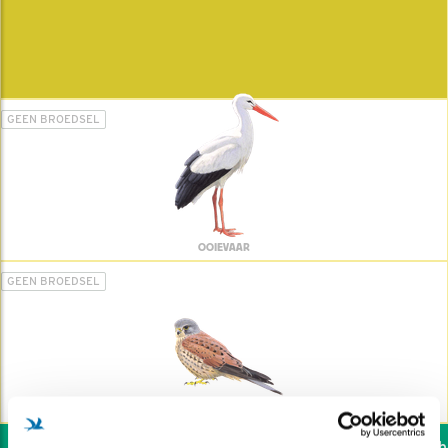
GEEN BROEDSEL
OOIEVAAR
GEEN BROEDSEL
TORENVALK
Wil jij ook de vogels hel