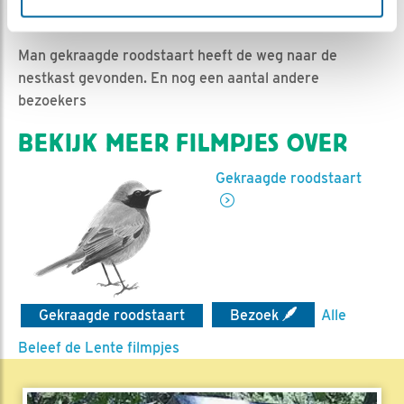
Nina de Rooij | Geplaatst op 12 april 2020, 21:46 |
Vind ik leuk
|
Bewaar dit filmpje
|
999x
Man gekraagde roodstaart heeft de weg naar de
nestkast gevonden. En nog een aantal andere
bezoekers
BEKIJK MEER FILMPJES OVER
Gekraagde roodstaart
Gekraagde roodstaart
Bezoek
Alle
Beleef de Lente filmpjes