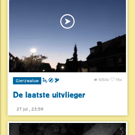
1050x
76x
Gierzwaluw
De laatste uitvlieger
27 jul , 23:59