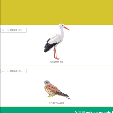
GEEN BROEDSEL
OOIEVAAR
GEEN BROEDSEL
TORENVALK
Wil jij ook de vogels he