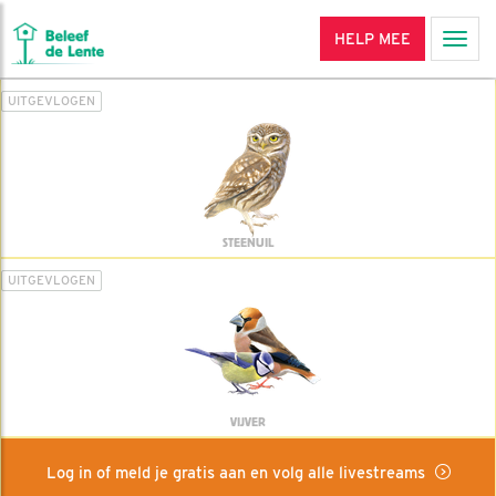
HELP MEE
Men
UITGEVLOGEN
STEENUIL
UITGEVLOGEN
VIJVER
Log in of meld je gratis aan en volg alle livestreams