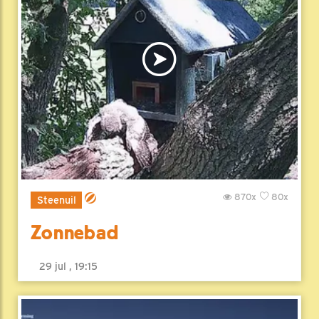
870x
80x
Steenuil
Zonnebad
29 jul , 19:15