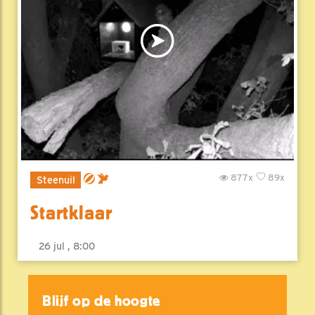
877x
89x
Steenuil
Startklaar
26 jul , 8:00
Blijf op de hoogte