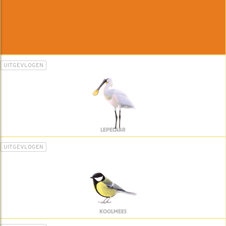
UITGEVLOGEN
LEPELAAR
UITGEVLOGEN
KOOLMEES