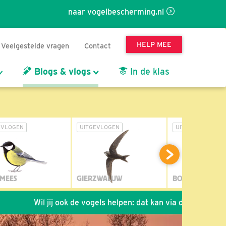
naar vogelbescherming.nl
HELP MEE
Veelgestelde vragen
Contact
Blogs & vlogs
In de klas
EVLOGEN
UITGEVLOGEN
UITGEVLOGEN
MEES
GIERZWALUW
BOSUIL
Wil jij ook de vogels helpen: dat kan via de link!
*
Seizo