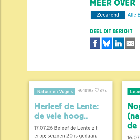
MEER OVER
Zeearend
Alle 
DEEL DIT BERICHT
1819x
67x
Natuur en Vogels
Lepe
Herleef de Lente:
No
de vele hoog..
(na
de l
17.07.26
Beleef de Lente zit
erop; seizoen 20 is gedaan.
16.07