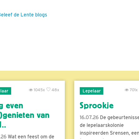
Beleef de Lente blogs
1045x
48x
701x
laar
Lepelaar
g even
Sprookje
)genieten van
16.07.26
De gebeurtenisse
..
de lepelaarskolonie
inspireerden Srensen, ee
.26
Wat een feest om de