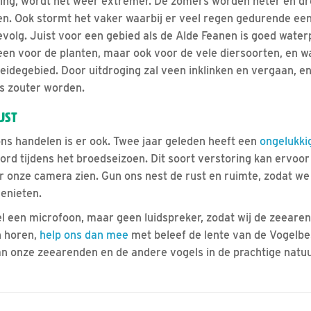
ng, wordt het weer extremer. De zomers worden heter en dro
n. Ook stormt het vaker waarbij er veel regen gedurende een k
volg. Juist voor een gebied als de Alde Feanen is goed water
leen voor de planten, maar ook voor de vele diersoorten, en w
degebied. Door uitdroging zal veen inklinken en vergaan, en 
s zouter worden.
UST
ons handelen is er ook. Twee jaar geleden heeft een
ongelukki
rd tijdens het broedseizoen. Dit soort verstoring kan ervoo
r onze camera zien. Gun ons nest de rust en ruimte, zodat we 
genieten.
 een microfoon, maar geen luidspreker, zodat wij de zeearen
en horen,
help ons dan mee
met beleef de lente van de Vogelb
an onze zeearenden en de andere vogels in de prachtige natuu