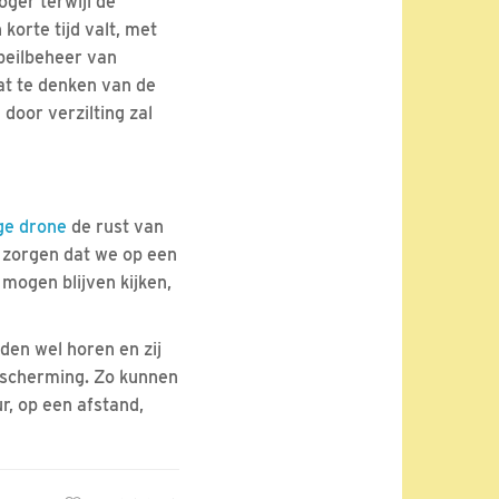
ger terwijl de
orte tijd valt, met
peilbeheer van
at te denken van de
door verzilting zal
ge drone
de rust van
r zorgen dat we op een
mogen blijven kijken,
den wel horen en zij
escherming. Zo kunnen
r, op een afstand,