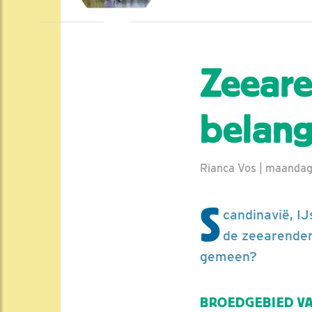
Zeeare
belang
Rianca Vos | maandag
S
candinavië, IJ
de zeearenden
gemeen?
BROEDGEBIED V