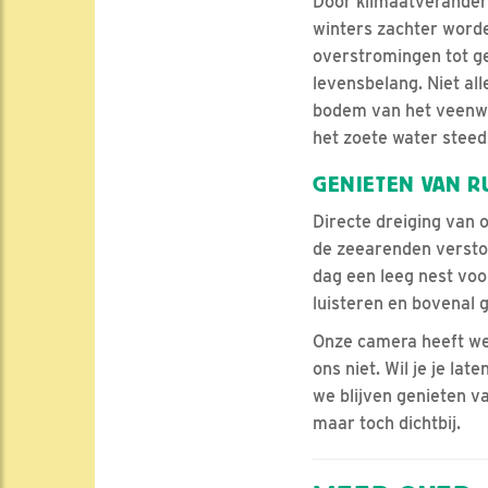
Door klimaatveranderi
winters zachter worde
overstromingen tot ge
levensbelang. Niet al
bodem van het veenwei
het zoete water steed
GENIETEN VAN R
Directe dreiging van 
de zeearenden verstoo
dag een leeg nest voo
luisteren en bovenal 
Onze camera heeft wel
ons niet. Wil je je lat
we blijven genieten v
maar toch dichtbij.