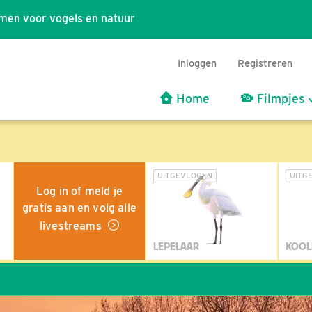
men voor vogels en natuur
Inloggen
Registreren
Home
Filmpjes
UITGEVLOGEN
UITG
Log in of meld je
gratis aan en volg alle
livestreams
LEPELAAR
KOOL