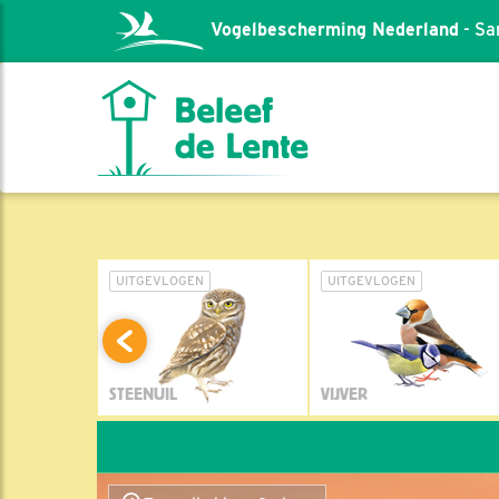
Vogelbescherming Nederland
- Sa
L
UITGEVLOGEN
UITGEVLOGEN
STEENUIL
VIJVER