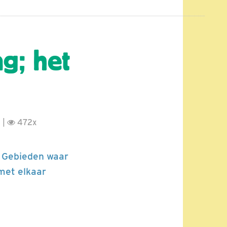
g; het
 |
472x
. Gebieden waar
met elkaar