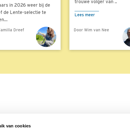
trouwe volger van ..
aars in 2026 weer bij de
f de Lente-selectie te
Lees meer
n...
amilla Dreef
Door Wim van Nee
meer
ik van cookies