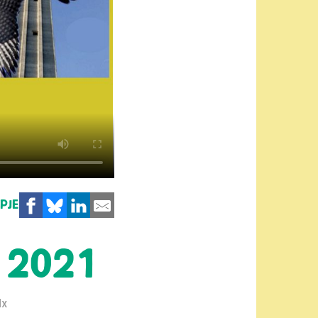
MPJE
n 2021
1x