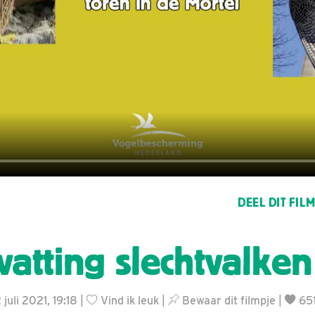
DEEL DIT FIL
atting slechtvalke
 juli 2021, 19:18 |
Vind ik leuk
|
Bewaar dit filmpje
|
65