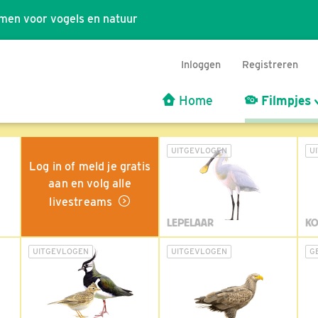
men voor vogels en natuur
Inloggen
Registreren
Home
Filmpjes
UITGEVLOGEN
U
Log in of meld je gratis
aan en volg alle
livestreams
LEPELAAR
KO
UITGEVLOGEN
UITGEVLOGEN
G