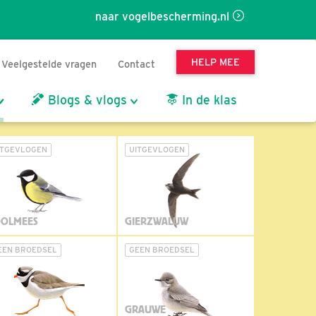
naar vogelbescherming.nl
HELP MEE
Veelgestelde vragen
Contact
Blogs & vlogs
In de klas
ITGEVLOGEN
UITGEVLOGEN
OLMEES
GIERZWALUW
EEN BROEDSEL
GEEN BROEDSEL
GRAUWE