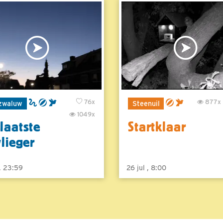
76x
877x
zwaluw
Steenuil
1049x
laatste
Startklaar
vlieger
 , 23:59
26 jul , 8:00