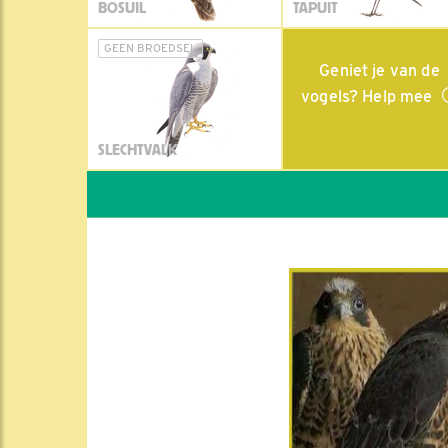
BOSUIL
TAPUIT
GEEN BROEDSEL
Geniet je van de
vogels? Help mee
SLECHTVALK