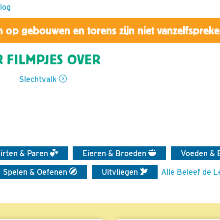
blog
 op gebouwen en torens zijn niet vanzelfsprek
 FILMPJES OVER
Slechtvalk
lirten & Paren
Eieren & Broeden
Voeden & 
Spelen & Oefenen
Uitvliegen
Alle Beleef de L