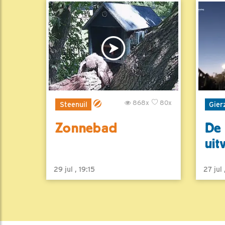
868x
80x
Steenuil
Gier
Zonnebad
De 
uit
29 jul , 19:15
27 jul