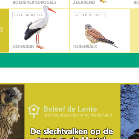
BOERENLANDVOGELS
ZEEAREND
BO
GEEN BROEDSEL
GEEN BROEDSEL
OOIEVAAR
TORENVALK