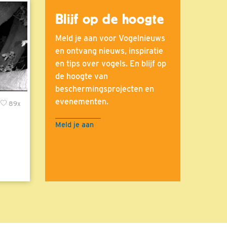
Blijf op de hoogte
Meld je aan voor Vogelnieuws
en ontvang nieuws, inspiratie
en tips over vogels. En blijf op
de hoogte van
beschermingsprojecten en
evenementen.
89x
Meld je aan