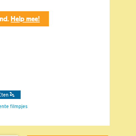
end.
Help mee!
Eten
ente filmpjes