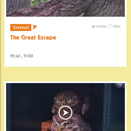
1469x
156x
Steenuil
The Great Escape
19 jul , 11:00