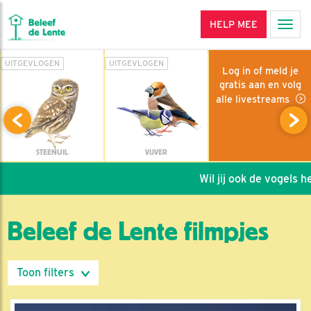
HELP MEE
Men
UITGEVLOGEN
UITGEVLOGEN
Log in of meld je
gratis aan en volg
alle livestreams
STEENUIL
VIJVER
Wil jij ook de vogels helpe
Beleef de Lente filmpjes