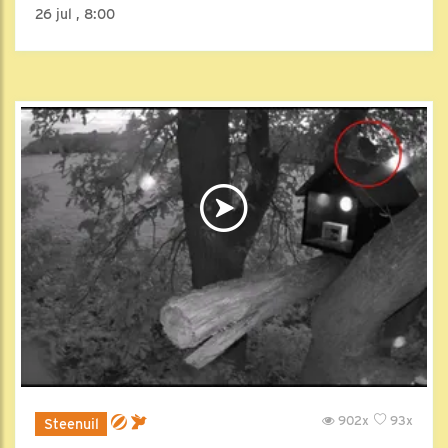
26 jul , 8:00
902x
93x
Steenuil