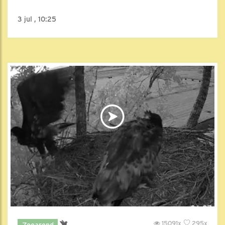
3 jul , 10:25
15091x
295x
Zeearend