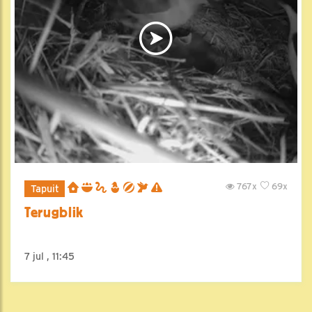
767x
69x
Tapuit
Terugblik
7 jul , 11:45