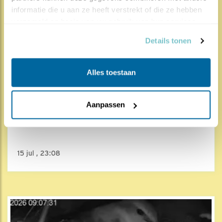
informatie die u aan ze heeft verstrekt of die ze hebben 
verzameld op basis van uw gebruik van hun services.
Details tonen
Alles toestaan
2949x
159x
Aanpassen
Gierzwaluw
De eerste uitvlieger
15 jul , 23:08