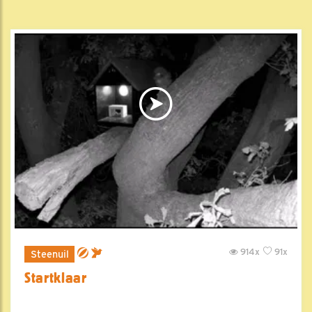
914x
91x
Steenuil
Startklaar