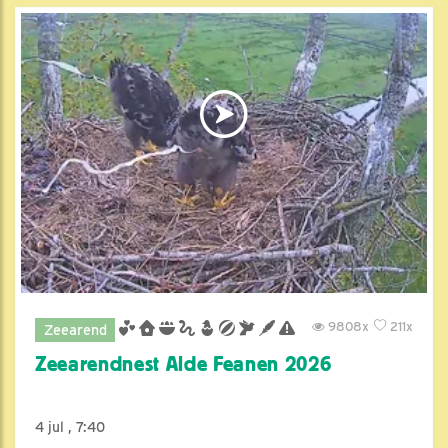
9808x
211x
Zeearend
Zeearendnest Alde Feanen 2026
4 jul , 7:40