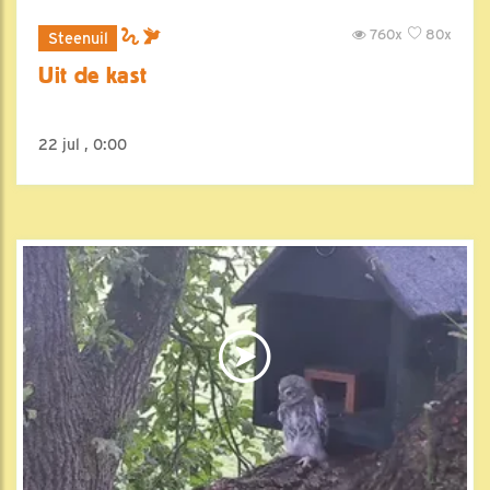
760x
80x
Steenuil
Uit de kast
22 jul , 0:00