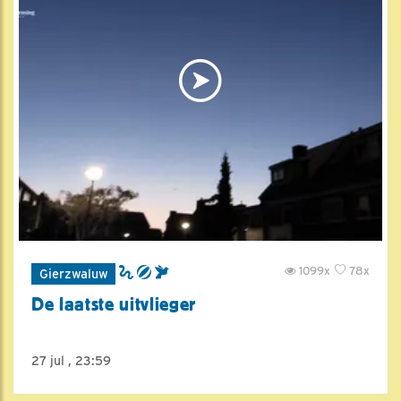
1099x
78x
Gierzwaluw
De laatste uitvlieger
27 jul , 23:59