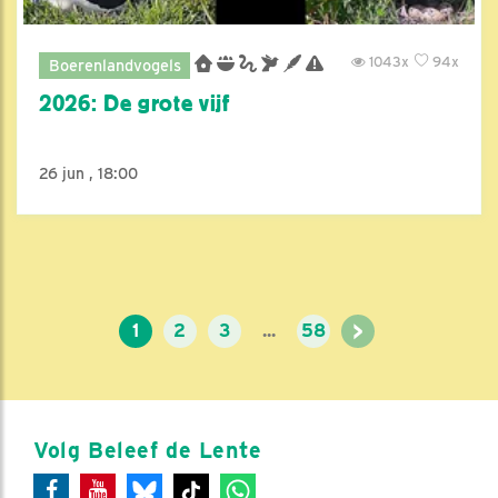
1043x
94x
Boerenlandvogels
2026: De grote vijf
26 jun , 18:00
>
1
2
3
...
58
Volg Beleef de Lente