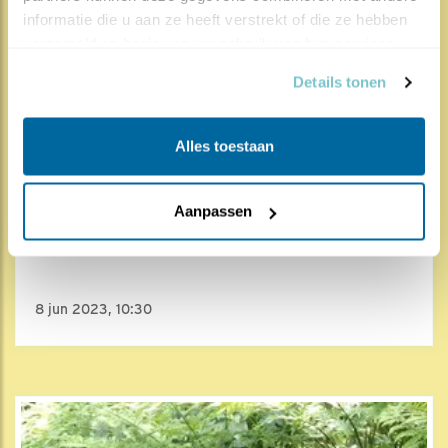
informatie die u aan ze heeft verstrekt of die ze hebben 
verzameld op basis van uw gebruik van hun services.
Details tonen
Alles toestaan
3239x
366x
Aanpassen
Vijver
Vijver overzicht 19
8 jun 2023, 10:30