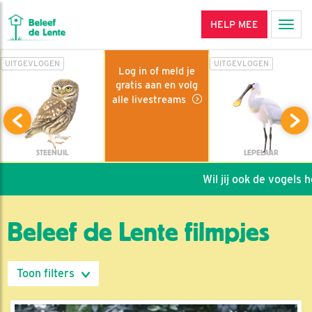
HELP MEE
Men
UITGEVLOGEN
UITGEVLOGEN
Log in of meld je
gratis aan en volg
alle livestreams
STEENUIL
LEPELAAR
Wil jij ook de vogels helpen
Beleef de Lente filmpjes