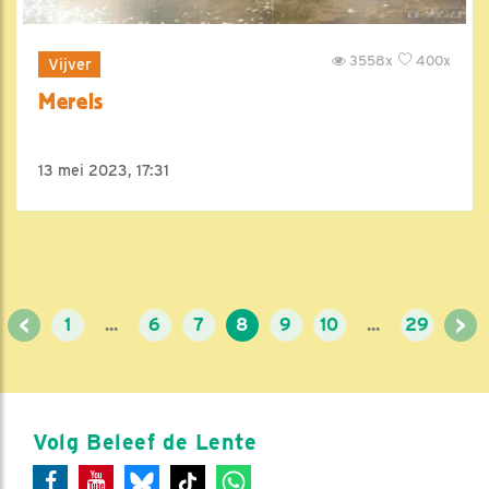
3558x
400x
Vijver
Merels
13 mei 2023, 17:31
<
>
1
...
6
7
8
9
10
...
29
Volg Beleef de Lente