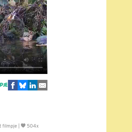
MPJE
 filmpje
|
504x