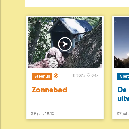
957x
84x
Steenuil
Gier
Zonnebad
De 
uit
29 jul , 19:15
27 jul