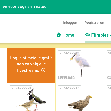
men voor vogels en natuur
Inloggen
Registreren
Home
Filmpjes
UITGEVLOGEN
U
Log in of meld je gratis
aan en volg alle
livestreams
LEPELAAR
KO
UITGEVLOGEN
UITGEVLOGEN
G