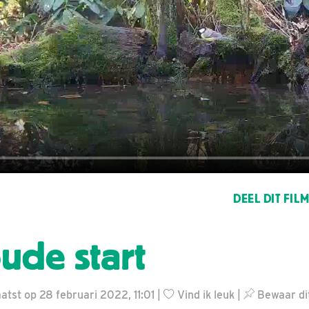
DEEL DIT FIL
ude start
tst op 28 februari 2022, 11:01 |
Vind ik leuk
|
Bewaar dit