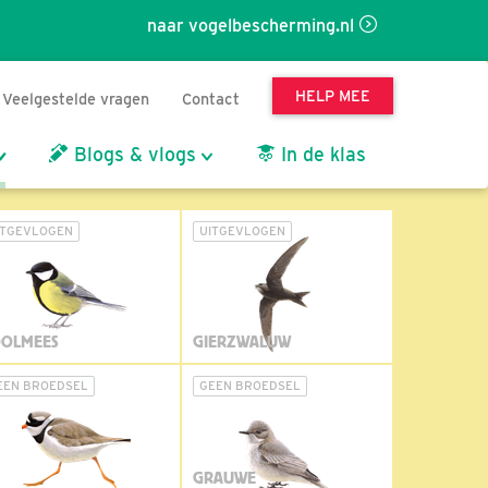
naar vogelbescherming.nl
HELP MEE
Veelgestelde vragen
Contact
Blogs & vlogs
In de klas
ITGEVLOGEN
UITGEVLOGEN
OLMEES
GIERZWALUW
EEN BROEDSEL
GEEN BROEDSEL
GRAUWE