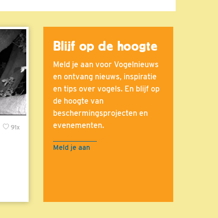
Blijf op de hoogte
Meld je aan voor Vogelnieuws
en ontvang nieuws, inspiratie
en tips over vogels. En blijf op
de hoogte van
beschermingsprojecten en
evenementen.
x
91x
Meld je aan