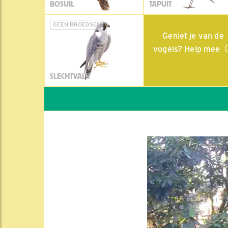
BOSUIL
TAPUIT
GEEN BROEDSEL
Geniet je van de
vogels? Help mee
SLECHTVALK