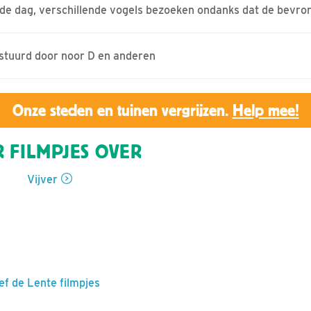
de dag, verschillende vogels bezoeken ondanks dat de bevrore
estuurd door noor D en anderen
Onze steden en tuinen vergrijzen.
Help mee!
 FILMPJES OVER
Vijver
ef de Lente filmpjes