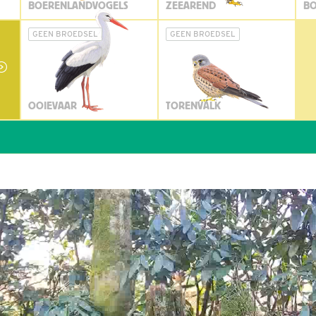
BOERENLANDVOGELS
ZEEAREND
BO
GEEN BROEDSEL
GEEN BROEDSEL
OOIEVAAR
TORENVALK