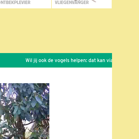
NTBEKPLEVIER
VLIEGENVANGER
Wil jij ook de vogels helpen: dat kan via de link!
*
Se