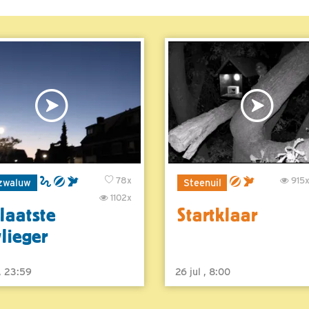
78x
915
zwaluw
Steenuil
1102x
laatste
Startklaar
vlieger
 , 23:59
26 jul , 8:00