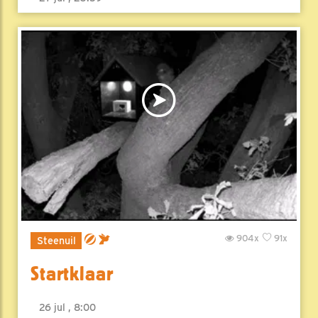
904x
91x
Steenuil
Startklaar
26 jul , 8:00