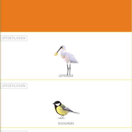
UITGEVLOGEN
LEPELAAR
UITGEVLOGEN
KOOLMEES