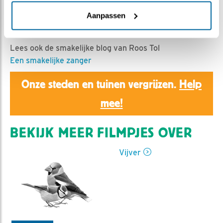
Ed Hoogkamer | Geplaatst op 26 juli 2021, 14:41 |
Vind ik leuk
|
Bewaar dit filmpje
|
616x
Aanpassen
Een overzicht van de afgelopen dagen.
Lees ook de smakelijke blog van Roos Tol
Een smakelijke zanger
Onze steden en tuinen vergrijzen.
Help
mee!
BEKIJK MEER FILMPJES OVER
Vijver