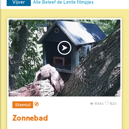
Vijver
Alle Beleef de Lente filmpjes
934x
82x
Steenuil
Zonnebad