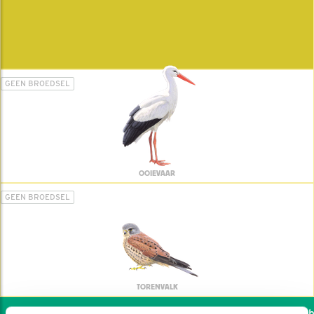
GEEN BROEDSEL
OOIEVAAR
GEEN BROEDSEL
TORENVALK
Wil jij ook de vogels he