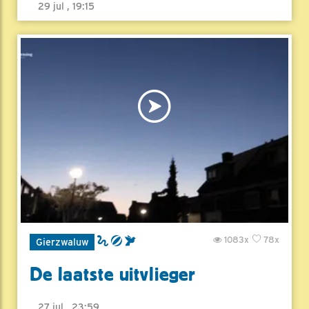
29 jul , 19:15
1083x
78x
Gierzwaluw
De laatste uitvlieger
27 jul , 23:59