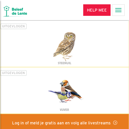
HELP MEE
Men
UITGEVLOGEN
STEENUIL
UITGEVLOGEN
VIJVER
Log in of meld je gratis aan en volg alle livestreams