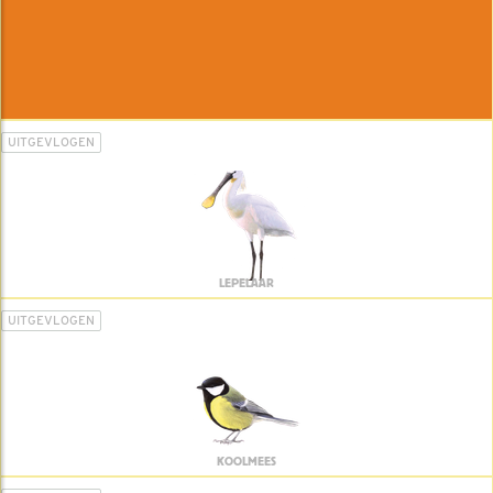
UITGEVLOGEN
LEPELAAR
UITGEVLOGEN
KOOLMEES