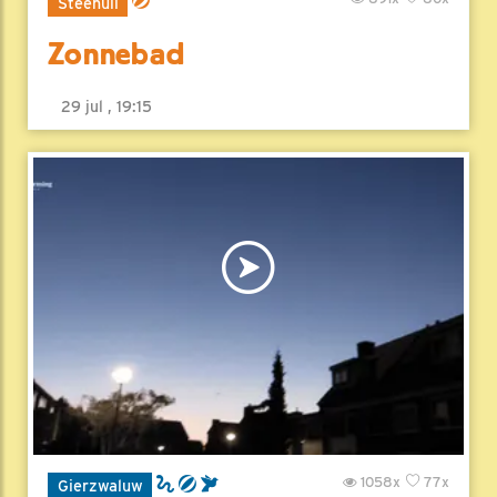
Steenuil
Zonnebad
29 jul , 19:15
1058x
77x
Gierzwaluw