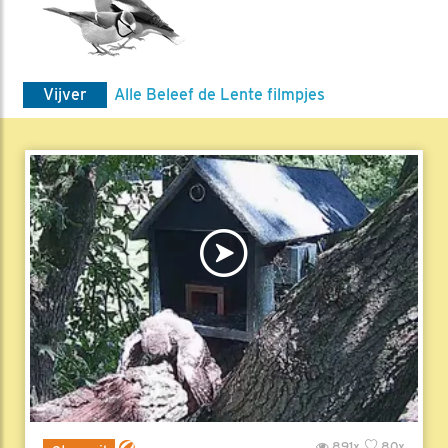
Vijver
Alle Beleef de Lente filmpjes
891x
80x