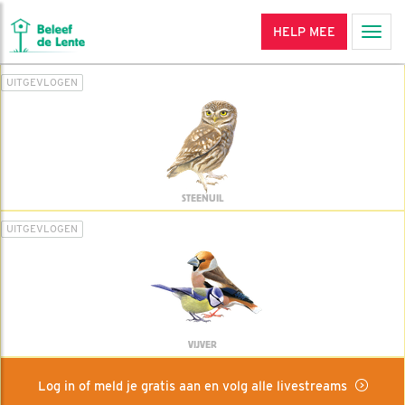
HELP MEE
Men
UITGEVLOGEN
STEENUIL
UITGEVLOGEN
VIJVER
Log in of meld je gratis aan en volg alle livestreams