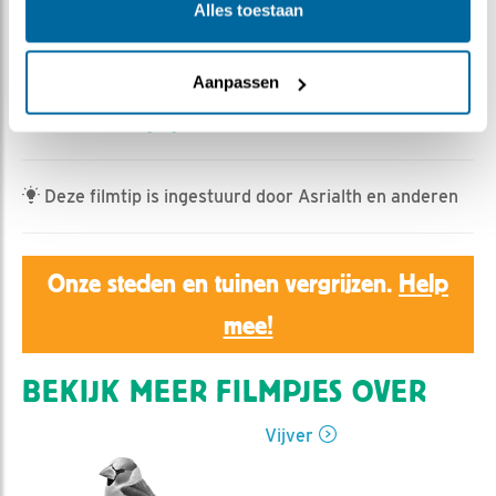
Ed Hoogkamer | Geplaatst op 5 maart 2022, 15:15 |
Alles toestaan
Vind ik leuk
|
Bewaar dit filmpje
|
517x
In de clip zien we zowel de Staartmees als de Kruisbek.
Aanpassen
Meer weten over deze prachtige vogels, je kunt ze
vinden in de
vogelgids
Deze filmtip is ingestuurd door Asrialth en anderen
Onze steden en tuinen vergrijzen.
Help
mee!
BEKIJK MEER FILMPJES OVER
Vijver