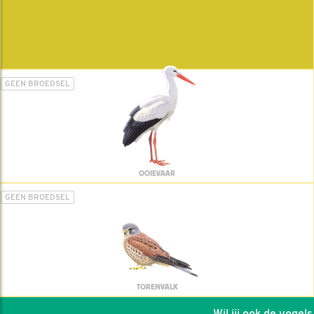
GEEN BROEDSEL
OOIEVAAR
GEEN BROEDSEL
TORENVALK
Wil jij ook de vogels h