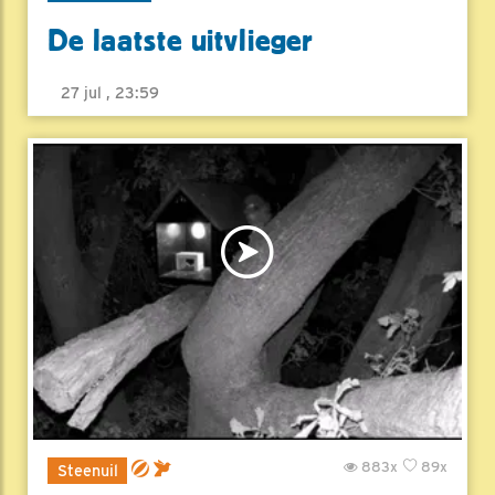
De laatste uitvlieger
27 jul , 23:59
883x
89x
Steenuil