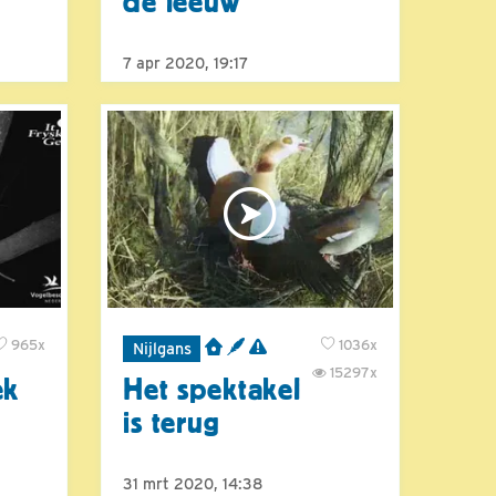
de leeuw
7 apr 2020, 19:17
965x
1036x
Nijlgans
15297x
ek
Het spektakel
is terug
31 mrt 2020, 14:38