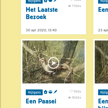
Nijlgans
Nijl
7924x
Het Laatste
Een
Bezoek
30 apr 2020, 13:40
23 ap
950x
Nijlgans
Nijl
9024x
Een Paasei
Ee