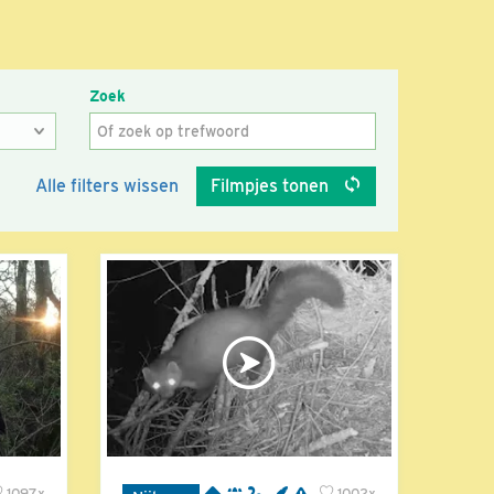
Zoek
Alle filters wissen
Filmpjes tonen
1097x
1002x