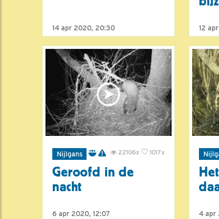
bij
14 apr 2020, 20:30
12 ap
22106x
1017x
Nijlgans
Nijl
Geroofd in de
Het
nacht
daa
6 apr 2020, 12:07
4 apr 