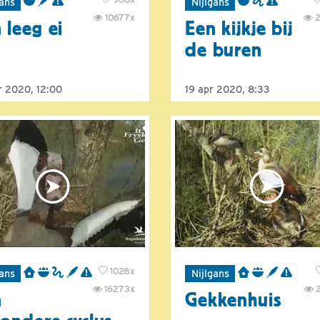
gans
Nijlgans
10677x
2
 leeg ei
Een kijkje bij
de buren
r 2020, 12:00
19 apr 2020, 8:33
1028x
gans
Nijlgans
16273x
2
n
Gekkenhuis