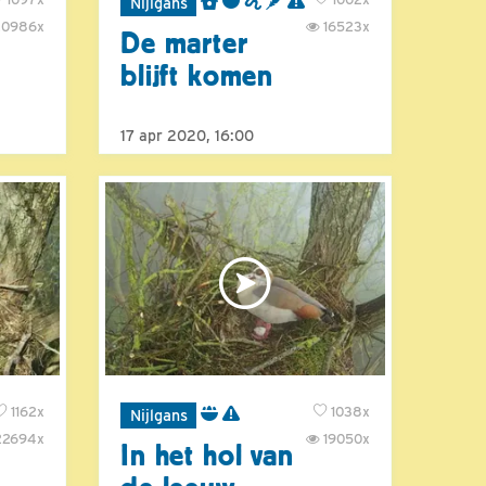
Nijlgans
0986x
16523x
De marter
blijft komen
17 apr 2020, 16:00
1162x
1038x
Nijlgans
2694x
19050x
In het hol van