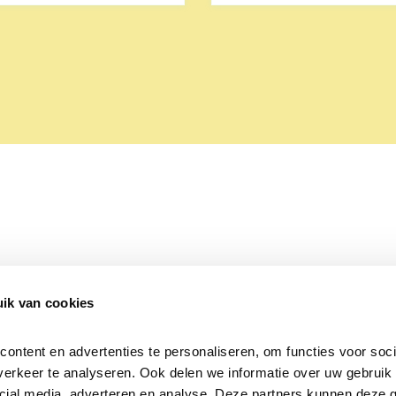
ik van cookies
Over Beleef de Lente
Mijn privacy
Cookieverklaring
ntent en advertenties te personaliseren, om functies voor socia
erkeer te analyseren. Ook delen we informatie over uw gebruik v
cial media, adverteren en analyse. Deze partners kunnen deze 