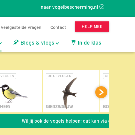
naar vogelbescherming.nl
HELP MEE
Veelgestelde vragen
Contact
Blogs & vlogs
In de klas
EVLOGEN
UITGEVLOGEN
UITGEVLOGEN
MEES
GIERZWALUW
BOSUIL
Wil jij ook de vogels helpen: dat kan via de link!
*
Sei