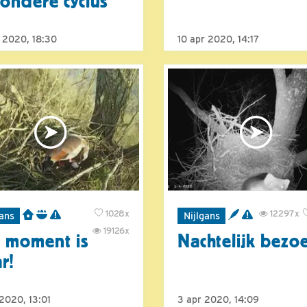
zondere cyclus
r 2020, 18:30
10 apr 2020, 14:17
1028x
12297x
gans
Nijlgans
19126x
 moment is
Nachtelijk bezo
r!
2020, 13:01
3 apr 2020, 14:09