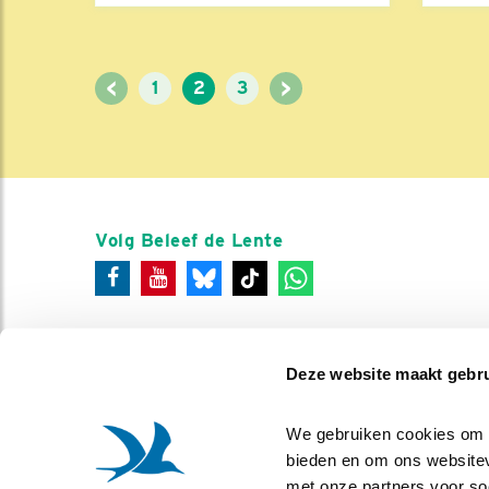
<
>
1
2
3
Volg Beleef de Lente
Deze website maakt gebru
We gebruiken cookies om co
bieden en om ons websitev
met onze partners voor so