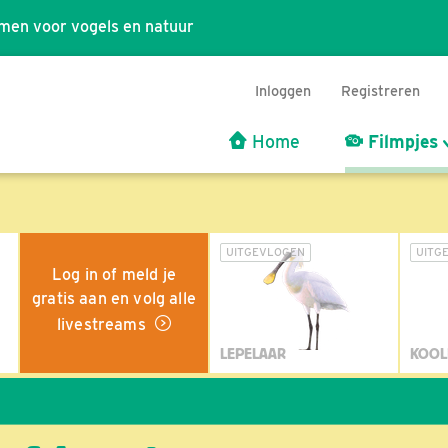
men voor vogels en natuur
Inloggen
Registreren
Home
Filmpjes
UITGEVLOGEN
UITG
Log in of meld je
gratis aan en volg alle
livestreams
LEPELAAR
KOOL