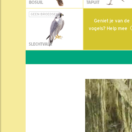
BOSUIL
TAPUIT
GEEN BROEDSEL
Geniet je van de
vogels? Help mee
SLECHTVALK