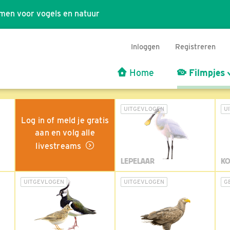
men voor vogels en natuur
Inloggen
Registreren
Home
Filmpjes
UITGEVLOGEN
U
Log in of meld je gratis
aan en volg alle
livestreams
LEPELAAR
KO
UITGEVLOGEN
UITGEVLOGEN
G