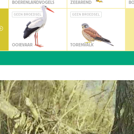
BOERENLANDVOGELS
ZEEAREND
BO
GEEN BROEDSEL
GEEN BROEDSEL
OOIEVAAR
TORENVALK