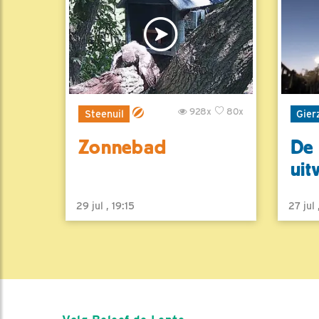
928x
80x
Steenuil
Gier
Zonnebad
De 
uit
29 jul , 19:15
27 jul