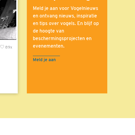
Meld je aan voor Vogelnieuws
en ontvang nieuws, inspiratie
en tips over vogels. En blijf op
de hoogte van
beschermingsprojecten en
evenementen.
89x
Meld je aan