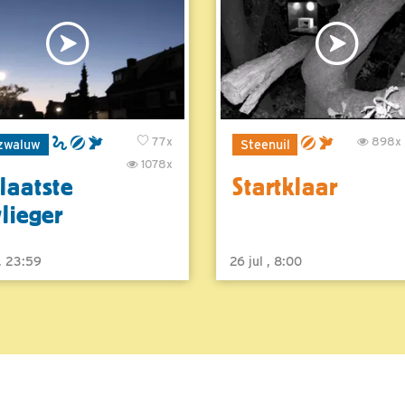
77x
898x
zwaluw
Steenuil
1078x
laatste
Startklaar
vlieger
 , 23:59
26 jul , 8:00