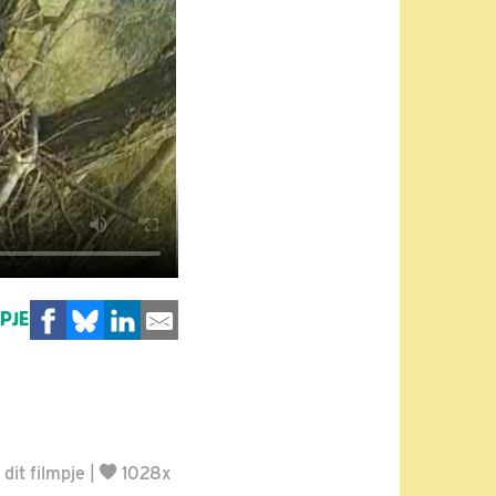
MPJE
dit filmpje
|
1028x