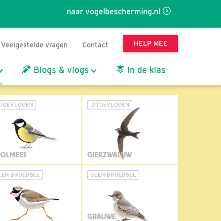
naar vogelbescherming.nl
HELP MEE
Veelgestelde vragen
Contact
Blogs & vlogs
In de klas
ITGEVLOGEN
UITGEVLOGEN
OLMEES
GIERZWALUW
EEN BROEDSEL
GEEN BROEDSEL
GRAUWE