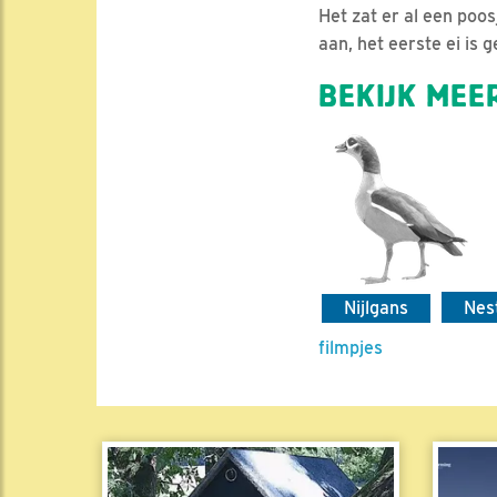
Het zat er al een poo
aan, het eerste ei is 
BEKIJK MEER
Nijlgans
Nes
filmpjes