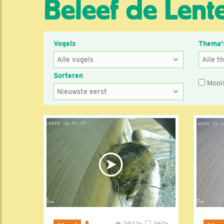
Beleef de Lente
Vogels
Thema'
Sorteren
Mooi
3922x
360x