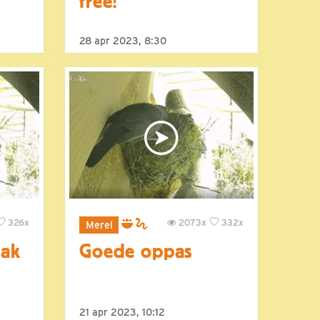
free!
28 apr 2023, 8:30
326x
2073x
332x
Merel
aak
Goede oppas
21 apr 2023, 10:12