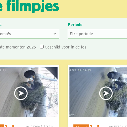
 filmpjes
s
Periode
ste momenten 2026
Geschikt voor in de les
2126x
321x
1033x