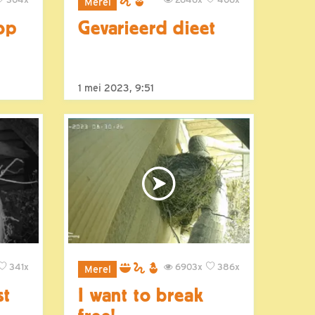
Merel
 op
Gevarieerd dieet
1 mei 2023, 9:51
341x
6903x
386x
Merel
st
I want to break