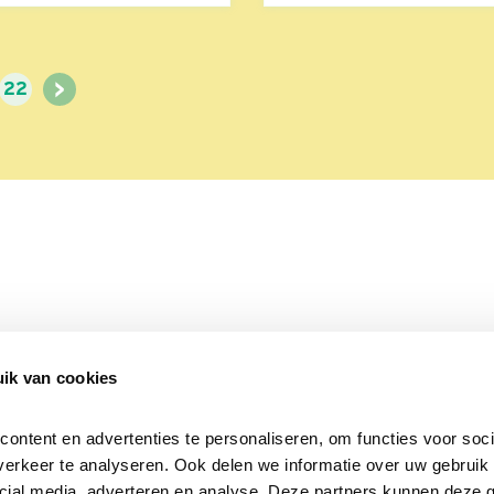
>
22
ik van cookies
Over Beleef de Lente
Mijn privacy
Cookieverklaring
ntent en advertenties te personaliseren, om functies voor socia
erkeer te analyseren. Ook delen we informatie over uw gebruik v
cial media, adverteren en analyse. Deze partners kunnen deze 