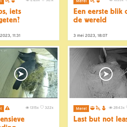
l
Merel
s, iets
Een eerste blik
geten?
de wereld
2023, 11:31
3 mei 2023, 18:07
1315x
322x
2843x
l
Merel
ensieve
Last but not lea