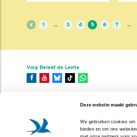
<
1
...
3
4
5
6
7
...
Volg Beleef de Lente
Deze website maakt gebru
We gebruiken cookies om co
bieden en om ons websitev
met onze partners voor so