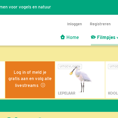
men voor vogels en natuur
Inloggen
Registreren
Home
Filmpjes
UITGEVLOGEN
UITG
Log in of meld je
gratis aan en volg alle
livestreams
LEPELAAR
KOOL