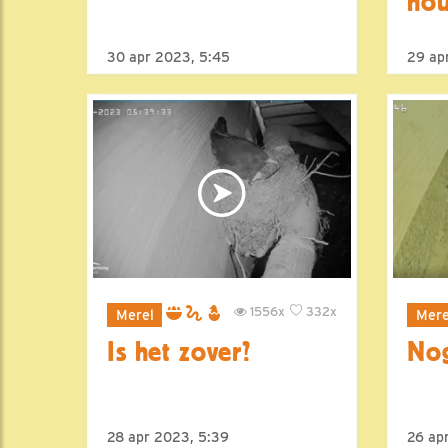
ho
30 apr 2023, 5:45
29 ap
1556x
332x
Merel
Mere
Is het zover?
Nog
28 apr 2023, 5:39
26 apr