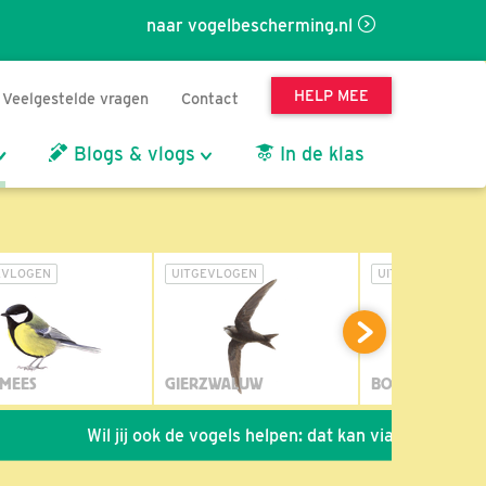
naar vogelbescherming.nl
HELP MEE
Veelgestelde vragen
Contact
Blogs & vlogs
In de klas
EVLOGEN
UITGEVLOGEN
UITGEVLOGEN
MEES
GIERZWALUW
BOSUIL
Wil jij ook de vogels helpen: dat kan via de link!
*
Se