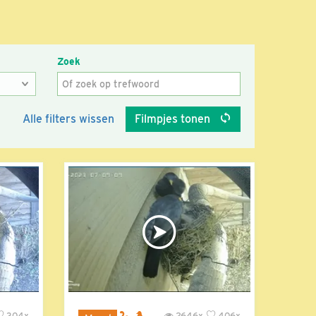
Zoek
Alle filters wissen
Filmpjes tonen
304x
2646x
406x