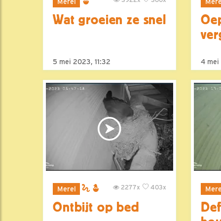
Merel
Mere
Wat groeien ze snel
Oep
ver
5 mei 2023, 11:32
4 mei 
2277x
403x
Merel
Mere
Ontbijt op bed
Def