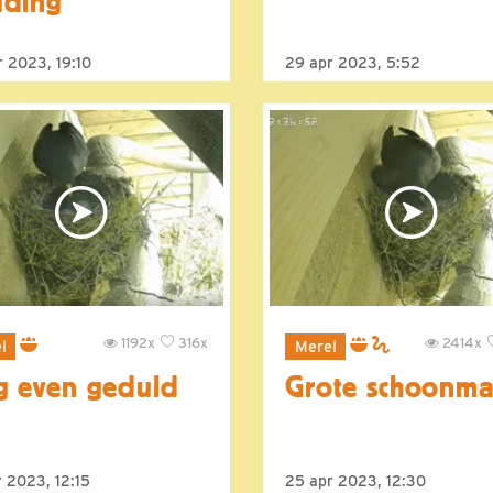
uding
r 2023, 19:10
29 apr 2023, 5:52
1192x
316x
2414x
l
Merel
 even geduld
Grote schoonm
 2023, 12:15
25 apr 2023, 12:30