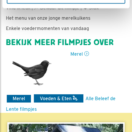
Romke Visser | Geplaatst op 26 juni 2022, 15:50 |
Vind ik leuk
|
Bewaar dit filmpje
|
516x
Het menu van onze jonge merelkuikens
Enkele voedermomenten van vandaag
BEKIJK MEER FILMPJES OVER
Merel
Merel
Voeden & Eten
Alle Beleef de
Lente filmpjes