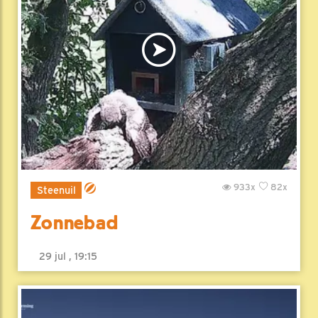
933x
82x
Steenuil
Zonnebad
29 jul , 19:15