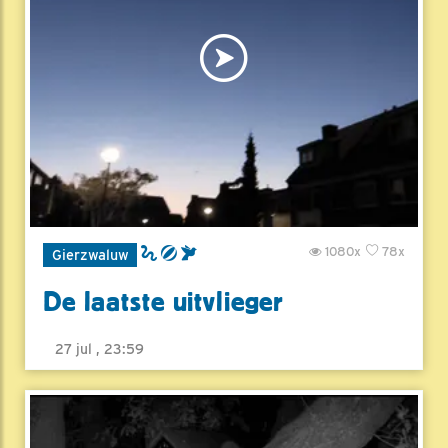
1080x
78x
Gierzwaluw
De laatste uitvlieger
27 jul , 23:59