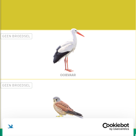
GEEN BROEDSEL
OOIEVAAR
GEEN BROEDSEL
TORENVALK
Wil jij ook de vogels he