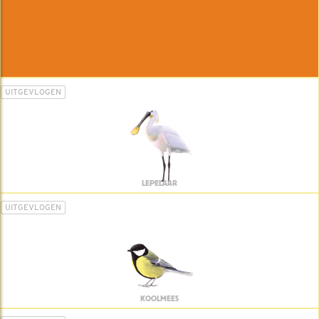
UITGEVLOGEN
LEPELAAR
UITGEVLOGEN
KOOLMEES