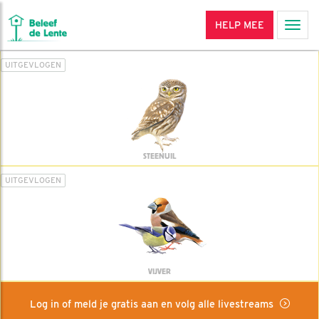
HELP MEE
Men
UITGEVLOGEN
STEENUIL
UITGEVLOGEN
VIJVER
Log in of meld je gratis aan en volg alle livestreams