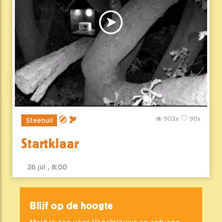
903x
90x
Steenuil
Startklaar
26 jul , 8:00
Blijf op de hoogte