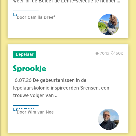
weer bij de Beleef de Lente-selectie te hebben...
Lees meer
Door Camilla Dreef
704x
58x
Lepelaar
Sprookje
16.07.26
De gebeurtenissen in de
lepelaarskolonie inspireerden Srensen, een
trouwe volger van ..
Lees meer
Door Wim van Nee