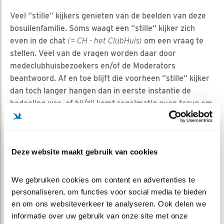
Veel “stille“ kijkers genieten van de beelden van deze
bosuilenfamilie. Soms waagt een “stille“ kijker zich
even in de chat
(= CH - het ClubHuis)
om een vraag te
stellen. Veel van de vragen worden daar door
medeclubhuisbezoekers en/of de Moderators
beantwoord. Af en toe blijft die voorheen “stille“ kijker
dan toch langer hangen dan in eerste instantie de
bedoeling was, of hij/zij komt regelmatig even terug om
mee te kletsen over een prooi, over een mooie
voedering, maar toch vooral om samen te genieten van
de beelden.
Deze website maakt gebruik van cookies
Ook de knop
“? vraag“
wordt gevonden door veel
kijkers. Team Bosuil krijgt regelmatig vragen binnen
We gebruiken cookies om content en advertenties te 
over deze familie bosuil. Voor antwoorden op
personaliseren, om functies voor social media te bieden 
Veelgestelde vragen
klik hier
.
en om ons websiteverkeer te analyseren. Ook delen we 
informatie over uw gebruik van onze site met onze 
Laatst kwam een vraag binnen van twee enthousiaste