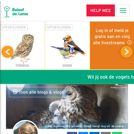
HELP MEE
Men
UITGEVLOGEN
UITGEVLOGEN
Log in of meld je
gratis aan en volg
alle livestreams
STEENUIL
VIJVER
Wil jij ook de vogels he
Toon alle blogs & vlogs
V met kuikens, net gevoerd, staart hangt nog uit de snavel...