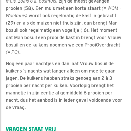
muis, zoals o.a. bosmuis)
zijn de meest gevangen
prooien (58). Een muis met een korte staart
(= WOM -
Woelmuis)
wordt ook regelmatig de kast in gebracht
(29) en als de muizen niet thuis zijn, dan brengt Man
bosuil ook regelmatig een vogeltje (16). Het moment
dat Man bosuil een prooi de kast in brengt voor Vrouw
bosuil en de kuikens noemen we een ProoiOverdracht
(= PO)
.
Nog een paar nachtjes en dan laat Vrouw bosuil de
kuikens ‘s nachts wat langer alleen om mee te gaan
jagen. De kuikens hebben straks genoeg aan 2 à 3
prooien per nacht per kuiken. Voorlopig brengt het
mannetje in zijn eentje al gemiddeld 6 prooien per
nacht, dus het aanbod is in ieder geval voldoende voor
de vraag.
VRAGEN STAAT VRIJ