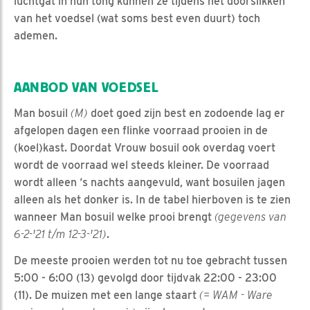
luchtgat in hun tong kunnen ze tijdens het doorslikken
van het voedsel (wat soms best even duurt) toch
ademen.
AANBOD VAN VOEDSEL
Man bosuil
(M)
doet goed zijn best en zodoende lag er
afgelopen dagen een flinke voorraad prooien in de
(koel)kast. Doordat Vrouw bosuil ook overdag voert
wordt de voorraad wel steeds kleiner. De voorraad
wordt alleen ‘s nachts aangevuld, want bosuilen jagen
alleen als het donker is. In de tabel hierboven is te zien
wanneer Man bosuil welke prooi brengt
(gegevens van
6-2-'21 t/m 12-3-'21)
.
De meeste prooien werden tot nu toe gebracht tussen
5:00 - 6:00 (13) gevolgd door tijdvak 22:00 - 23:00
(11). De muizen met een lange staart
(= WAM - Ware