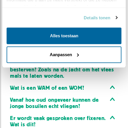
Hallo, ik vroeg mij af waarom er een
verzameld op basis van uw gebruik van hun services.
lichtje aan is in het huisje van de bosuil?
Trekt dat juist geen ongewenste bezoek
Details tonen
aan? Alvast bedankt!
Hoeveel graden kan een bosuil met zijn
Alles toestaan
hoofd draaien?
Ik wil graag weten waarom er een
Aanpassen
aantal muizen in de kast liggen. Is dat
echt alleen als voorraad of liggen ze te
besterven? Zoals na de jacht om het vlees
mals te laten worden.
Wat is een WAM of een WOM?
Vanaf hoe oud ongeveer kunnen de
jonge bosuilen echt vliegen?
Er wordt vaak gesproken over fixeren.
Wat is dit?