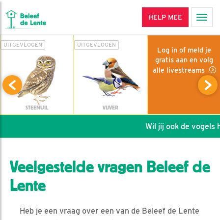
HELP MEE
Men
UITGEVLOGEN
UITGEVLOGEN
Log in of meld je
gratis aan en volg
alle livestreams
STEENUIL
VIJVER
Wil jij ook de vogels he
Veelgestelde vragen Beleef de
Lente
Heb je een vraag over een van de Beleef de Lente