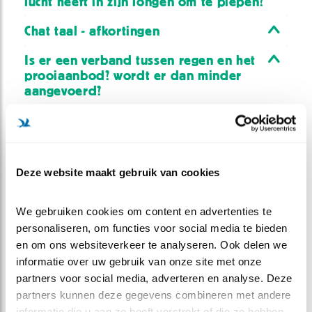
lucht heeft in zijn longen om te piepen?
Chat taal - afkortingen
Is er een verband tussen regen en het
prooiaanbod? wordt er dan minder
aangevoerd?
Klopt het dat uilen in het algemeen
geen enkel geluid maken tijdens het
vliegen?
Deze website maakt gebruik van cookies
Op de cam lijken de eitjes behoorlijk
groot. Alles in verhouding tot V
natuurlijk. Maar hoe groot (of klein) zijn
We gebruiken cookies om content en advertenties te 
ze eigenlijk?
personaliseren, om functies voor social media te bieden 
en om ons websiteverkeer te analyseren. Ook delen we 
Weet u of de genoteerde data in OZ
informatie over uw gebruik van onze site met onze 
nog ergens gebruikt worden -
partners voor social media, adverteren en analyse. Deze 
wetenschappelijk onderzoek ofzo- ?
partners kunnen deze gegevens combineren met andere 
informatie die u aan ze heeft verstrekt of die ze hebben 