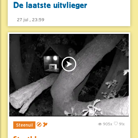
De laatste uitvlieger
27 jul , 23:59
905x
91x
Steenuil