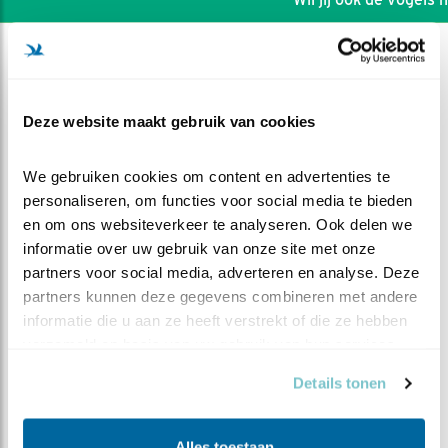
Deze website maakt gebruik van cookies
We gebruiken cookies om content en advertenties te 
personaliseren, om functies voor social media te bieden 
en om ons websiteverkeer te analyseren. Ook delen we 
informatie over uw gebruik van onze site met onze 
partners voor social media, adverteren en analyse. Deze 
partners kunnen deze gegevens combineren met andere 
informatie die u aan ze heeft verstrekt of die ze hebben 
DEEL DIT FILMPJE
verzameld op basis van uw gebruik van hun services.
Details tonen
Voorgekauwd
Alles toestaan