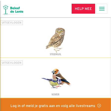
HELP MEE
Men
UITGEVLOGEN
STEENUIL
UITGEVLOGEN
VIJVER
Log in of meld je gratis aan en volg alle livestreams