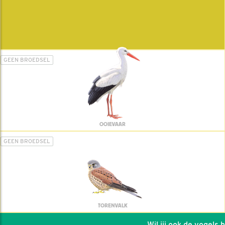
GEEN BROEDSEL
OOIEVAAR
GEEN BROEDSEL
TORENVALK
Wil jij ook de vogels hel