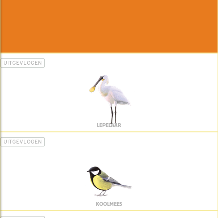
UITGEVLOGEN
LEPELAAR
UITGEVLOGEN
KOOLMEES