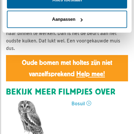
Emil | Geplaatst op 18 maart 2021, 14:20 |
Vind ik
leuk
|
Bewaar dit filmpje
|
819x
Ondanks de aanmoedigingen van van vrouw bosuil lukt
Aanpassen
het het jongste kuiken niet om ruim een halve muis
naar binnen te werken. Dan is het de beurt aan het
oudste kuiken. Dat lukt wel. Een voorgekauwde muis
dus.
Oude bomen met holtes zijn niet
vanzelfsprekend
Help mee!
BEKIJK MEER FILMPJES OVER
Bosuil