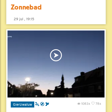
Zonnebad
29 jul , 19:15
1083x
78x
Gierzwaluw