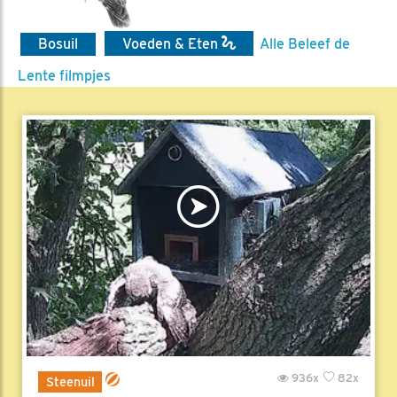
Bosuil
Voeden & Eten
Alle Beleef de
Lente filmpjes
936x
82x
Steenuil