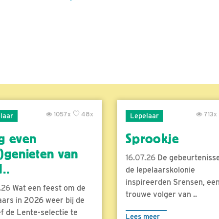
1057x
48x
713x
laar
Lepelaar
g even
Sprookje
)genieten van
16.07.26
De gebeurtenisse
..
de lepelaarskolonie
inspireerden Srensen, ee
.26
Wat een feest om de
trouwe volger van ..
aars in 2026 weer bij de
f de Lente-selectie te
Lees meer