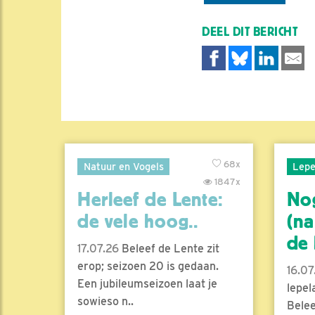
DEEL DIT BERICHT
68x
Natuur en Vogels
Lepe
1847x
Herleef de Lente:
No
de vele hoog..
(na
de l
17.07.26
Beleef de Lente zit
erop; seizoen 20 is gedaan.
16.07
Een jubileumseizoen laat je
lepel
sowieso n..
Belee