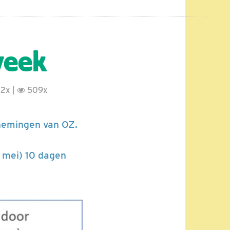
week
2x |
509x
rnemingen van OZ.
2 mei) 10 dagen