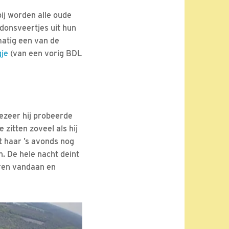
bij worden alle oude
donsveertjes uit hun
matig een van de
gje
(van een vorig BDL
ezeer hij probeerde
e zitten zoveel als hij
t haar ’s avonds nog
. De hele nacht deint
eren vandaan en