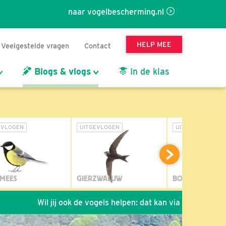
naar vogelbescherming.nl
HELP MEE
Veelgestelde vragen
Contact
Blogs & vlogs
In de klas
EVLOGEN
UITGEVLOGEN
UITGEVLOGEN
MEES
GIERZWALUW
BOSUIL
Wil jij ook de vogels helpen: dat kan via de link!
*
Seizoe