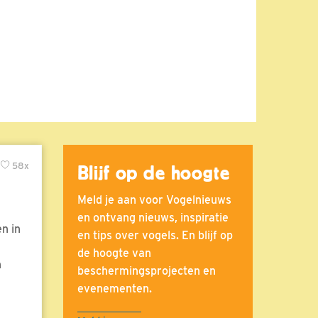
58x
Blijf op de hoogte
Meld je aan voor Vogelnieuws
en ontvang nieuws, inspiratie
n in
en tips over vogels. En blijf op
de hoogte van
n
beschermingsprojecten en
evenementen.