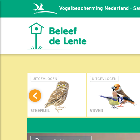
Vogelbescherming Nederland
- Sa
L
UITGEVLOGEN
UITGEVLOGEN
STEENUIL
VIJVER