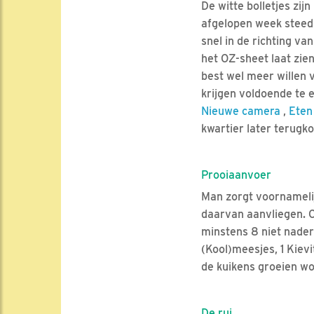
De witte bolletjes zij
afgelopen week steeds
snel in de richting v
het OZ-sheet laat zie
best wel meer willen v
krijgen voldoende te 
Nieuwe camera
,
Eten
kwartier later terugk
Prooiaanvoer
Man zorgt voornamelij
daarvan aanvliegen. On
minstens 8 niet nader 
(Kool)meesjes, 1 Kiev
de kuikens groeien w
De rui