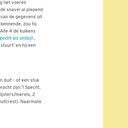
ng het voeren
de snavel al piepend
 van de gegevens uit
kennende, zou hij
 Alle 4 de kuikens
pecht als ontbijt
,
tuurt’ en hij een
duif – of een stuk
acht zijn: 1 Specht,
ijsters/merels, 2
duif(rest). Naarmate