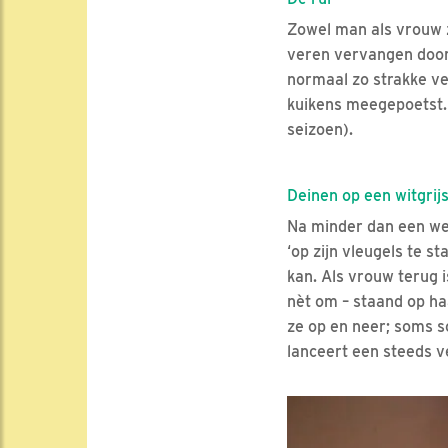
Zowel man als vrouw zi
veren vervangen door 
normaal zo strakke ve
kuikens meegepoetst.
seizoen).
Deinen op een witgrijs
Na minder dan een wee
‘op zijn vleugels te st
kan. Als vrouw terug i
nèt om – staand op ha
ze op en neer; soms s
lanceert een steeds ve