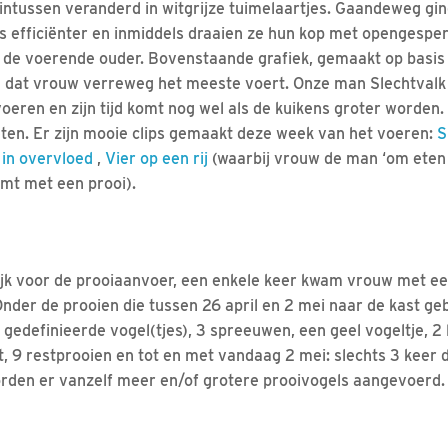
n intussen veranderd in witgrijze tuimelaartjes. Gaandeweg gi
 efficiënter en inmiddels draaien ze hun kop met opengesper
an de voerende ouder. Bovenstaande grafiek, gemaakt op basis
n dat vrouw verreweg het meeste voert. Onze man Slechtvalk 
oeren en zijn tijd komt nog wel als de kuikens groter worden.
eten. Er zijn mooie clips gemaakt deze week van het voeren:
S
 in overvloed
,
Vier op een rij
(waarbij vrouw de man ‘om eten s
omt met een prooi).
k voor de prooiaanvoer, een enkele keer kwam vrouw met een 
der de prooien die tussen 26 april en 2 mei naar de kast gebr
gedefinieerde vogel(tjes), 3 spreeuwen, een geel vogeltje, 2 l
it, 9 restprooien en tot en met vandaag 2 mei: slechts 3 keer 
orden er vanzelf meer en/of grotere prooivogels aangevoerd.