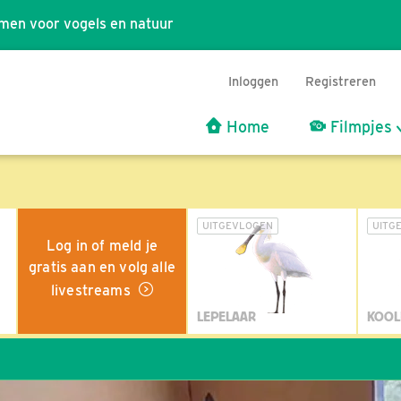
men voor vogels en natuur
Inloggen
Registreren
Home
Filmpjes
UITGEVLOGEN
UITG
Log in of meld je
gratis aan en volg alle
livestreams
LEPELAAR
KOOL