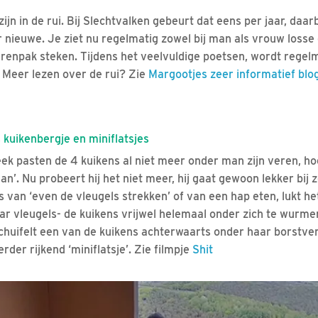
jn in de rui. Bij Slechtvalken gebeurt dat eens per jaar, daar
nieuwe. Je ziet nu regelmatig zowel bij man als vrouw losse 
renpak steken. Tijdens het veelvuldige poetsen, wordt regel
 Meer lezen over de rui? Zie
Margootjes zeer informatief blo
 kuikenbergje en miniflatsjes
k pasten de 4 kuikens al niet meer onder man zijn veren, ho
aan’. Nu probeert hij het niet meer, hij gaat gewoon lekker bij z
s van ‘even de vleugels strekken’ of van een hap eten, lukt he
ar vleugels- de kuikens vrijwel helemaal onder zich te wurmen
chuifelt een van de kuikens achterwaarts onder haar borstv
rder rijkend ‘miniflatsje’. Zie filmpje
Shit