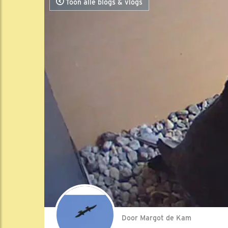
Toon alle blogs & vlogs
Door Margot de Kam