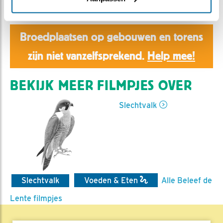
Aaltje | Geplaatst op 28 april 2020, 22:51 |
Vind ik
leuk
|
Bewaar dit filmpje
|
939x
Broedplaatsen op gebouwen en torens
zijn niet vanzelfsprekend.
Help mee!
BEKIJK MEER FILMPJES OVER
Slechtvalk
Slechtvalk
Voeden & Eten
Alle Beleef de
Lente filmpjes