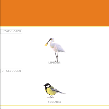
UITGEVLOGEN
LEPELAAR
UITGEVLOGEN
KOOLMEES