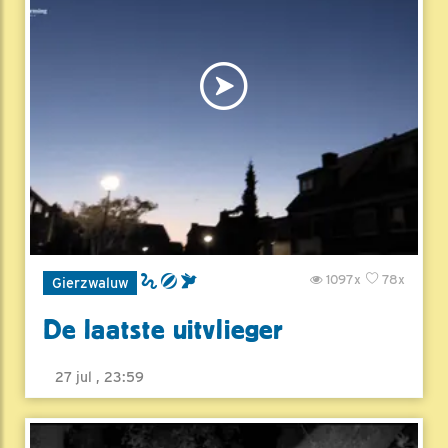
1097x
78x
Gierzwaluw
De laatste uitvlieger
27 jul , 23:59