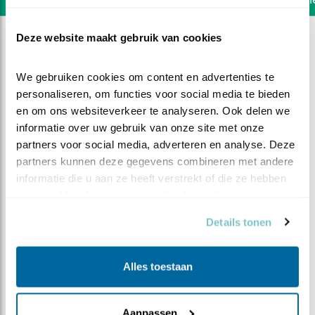
Deze website maakt gebruik van cookies
We gebruiken cookies om content en advertenties te 
personaliseren, om functies voor social media te bieden 
en om ons websiteverkeer te analyseren. Ook delen we 
informatie over uw gebruik van onze site met onze 
partners voor social media, adverteren en analyse. Deze 
partners kunnen deze gegevens combineren met andere 
informatie die u aan ze heeft verstrekt of die ze hebben 
verzameld op basis van uw gebruik van hun services.
Details tonen
DEEL DIT FILMPJE
Alles toestaan
Eten in overvloed
Aanpassen