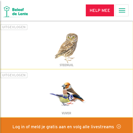
HELP MEE
Men
UITGEVLOGEN
STEENUIL
UITGEVLOGEN
VIJVER
Log in of meld je gratis aan en volg alle livestreams