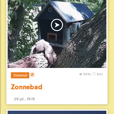
949x
84x
Steenuil
Zonnebad
29 jul , 19:15