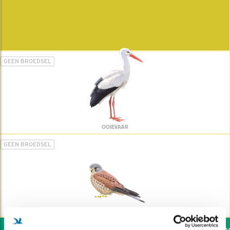
GEEN BROEDSEL
OOIEVAAR
GEEN BROEDSEL
TORENVALK
Wil jij ook de vogels hel