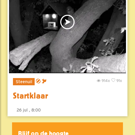
914x
91x
Steenuil
Startklaar
26 jul , 8:00
Blijf op de hoogte