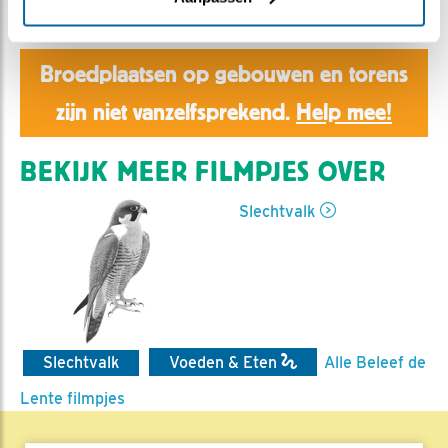
Aaltje | Geplaatst op 26 april 2020, 9:00 |
Vind ik
leuk
|
Bewaar dit filmpje
|
1032x
Broedplaatsen op gebouwen en torens
zijn niet vanzelfsprekend.
Help mee!
BEKIJK MEER FILMPJES OVER
Slechtvalk
Slechtvalk
Voeden & Eten
Alle Beleef de
Lente filmpjes