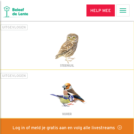
HELP MEE
Men
UITGEVLOGEN
STEENUIL
UITGEVLOGEN
VIJVER
Log in of meld je gratis aan en volg alle livestreams