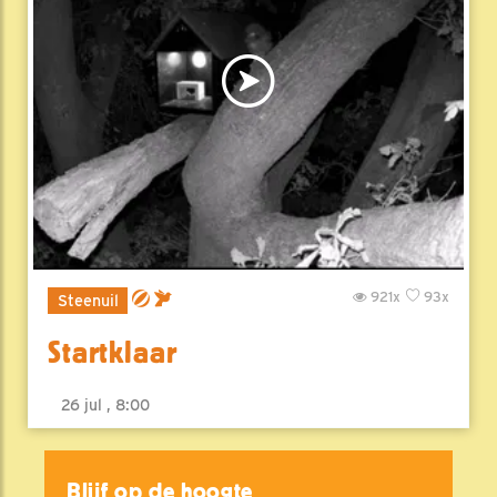
921x
93x
Steenuil
Startklaar
26 jul , 8:00
Blijf op de hoogte