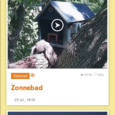
979x
85x
Steenuil
Zonnebad
29 jul , 19:15