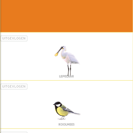
UITGEVLOGEN
LEPELAAR
UITGEVLOGEN
KOOLMEES