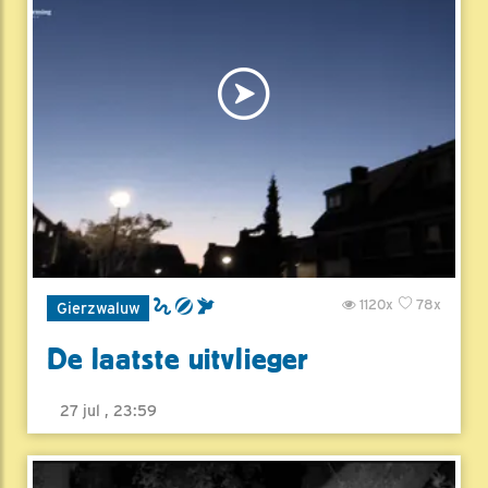
1120x
78x
Gierzwaluw
De laatste uitvlieger
27 jul , 23:59