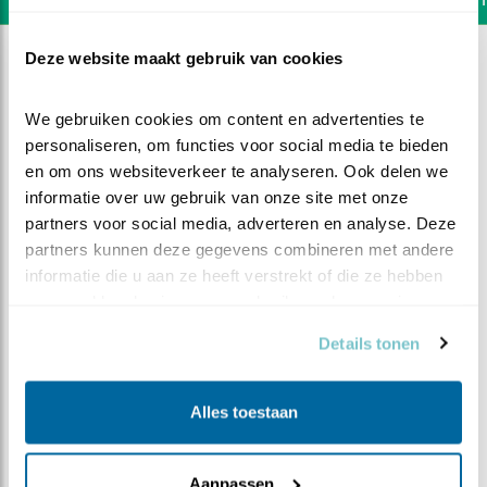
Deze website maakt gebruik van cookies
We gebruiken cookies om content en advertenties te 
personaliseren, om functies voor social media te bieden 
en om ons websiteverkeer te analyseren. Ook delen we 
informatie over uw gebruik van onze site met onze 
partners voor social media, adverteren en analyse. Deze 
partners kunnen deze gegevens combineren met andere 
informatie die u aan ze heeft verstrekt of die ze hebben 
verzameld op basis van uw gebruik van hun services.
Details tonen
DEEL DIT FILMPJE
Alles toestaan
Specht als ontbijt
Aanpassen