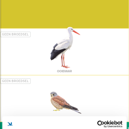
GEEN BROEDSEL
OOIEVAAR
GEEN BROEDSEL
TORENVALK
Wil jij ook de vogels he