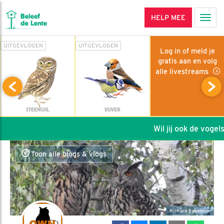
HELP MEE
Men
UITGEVLOGEN
UITGEVLOGEN
Log in of meld je
gratis aan en volg
alle livestreams
STEENUIL
VIJVER
Wil jij ook de vogels h
Toon alle blogs & vlogs
Richard Speelman