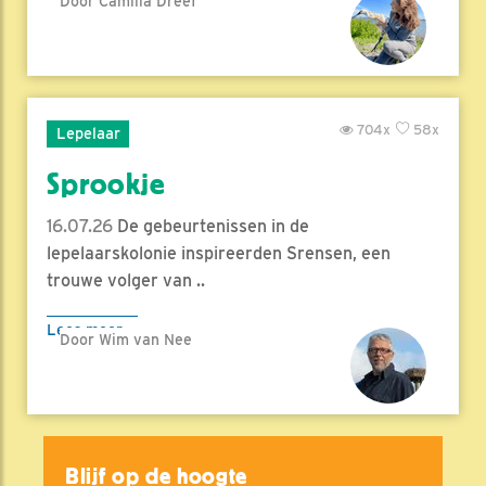
Door Camilla Dreef
704x
58x
Lepelaar
Sprookje
16.07.26
De gebeurtenissen in de
lepelaarskolonie inspireerden Srensen, een
trouwe volger van ..
Lees meer
Door Wim van Nee
Blijf op de hoogte