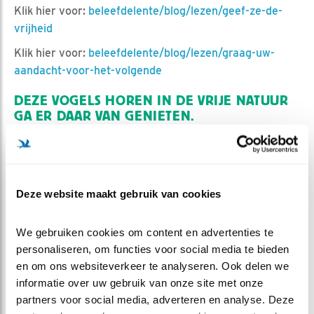
Klik hier voor:
beleefdelente/blog/lezen/geef-ze-de-
vrijheid
Klik hier voor:
beleefdelente/blog/lezen/graag-uw-
aandacht-voor-het-volgende
DEZE VOGELS HOREN IN DE VRIJE NATUUR
GA ER DAAR VAN GENIETEN.
Of bekijk ze hier live bij BELEEF DE LENTE zodat je er
met de neus boven op kunt zitten en de actie van heel
dichtbij kunt mee maken. Van vogels die in de vrije
natuur hun eigen ding kunnen doen, dat is pas echt
Deze website maakt gebruik van cookies
genieten!
We gebruiken cookies om content en advertenties te 
personaliseren, om functies voor social media te bieden 
en om ons websiteverkeer te analyseren. Ook delen we 
informatie over uw gebruik van onze site met onze 
partners voor social media, adverteren en analyse. Deze 