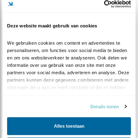
zorgvuldig.
SUCCES MET PUZZELEN !
Deze website maakt gebruik van cookies
We gebruiken cookies om content en advertenties te 
TIP: Uiteraard is het handig om ook even de omgeving
personaliseren, om functies voor social media te bieden 
van de kast te bekijken, zodat je goed kunt inschatten
en om ons websiteverkeer te analyseren. Ook delen we 
wat daar allemaal voor zou kunnen komen. Kijk
informatie over uw gebruik van onze site met onze 
daarvoor in de blog '
een nieuwe soort bij Beleef de
partners voor social media, adverteren en analyse. Deze 
partners kunnen deze gegevens combineren met andere 
Lente
'
informatie die u aan ze heeft verstrekt of die ze hebben 
verzameld op basis van uw gebruik van hun services.
Details tonen
Alles toestaan