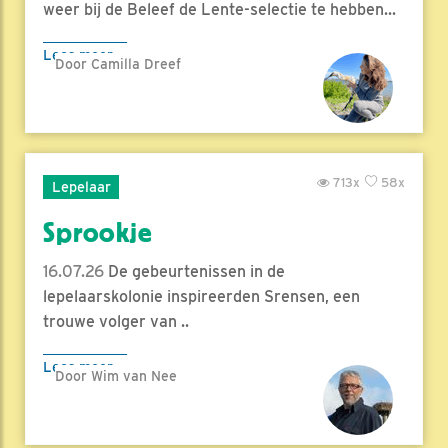
weer bij de Beleef de Lente-selectie te hebben...
Lees meer
Door Camilla Dreef
713x
58x
Lepelaar
Sprookje
16.07.26
De gebeurtenissen in de
lepelaarskolonie inspireerden Srensen, een
trouwe volger van ..
Lees meer
Door Wim van Nee