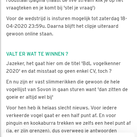
roodstaartpagina (naast de live stream klik je op het
vraagteken en je komt bij 'stel je vraag')
Voor de wedstrijd is insturen mogelijk tot zaterdag 18-
04-2020 23:59u. Daarna blijft het clipje uiteraard
gewoon online staan.
VALT ER WAT TE WINNEN ?
Jazeker, het gaat hier om de titel 'BdL vogelkenner
2020' en dat misstaat op geen enkel CV, toch ?
En nu zijn er vast slimmerikken die gewoon de hele
vogellijst van Sovon in gaan sturen want 'dan zitten de
goeie er altijd wel bij'
Voor hen heb ik helaas slecht nieuws. Voor iedere
verkeerde vogel gaat er een half punt af. En voor
pinguin en kookaburra trekken we zelfs een heel punt af
(ja, er zijn grenzen), dus overweeg je antwoorden