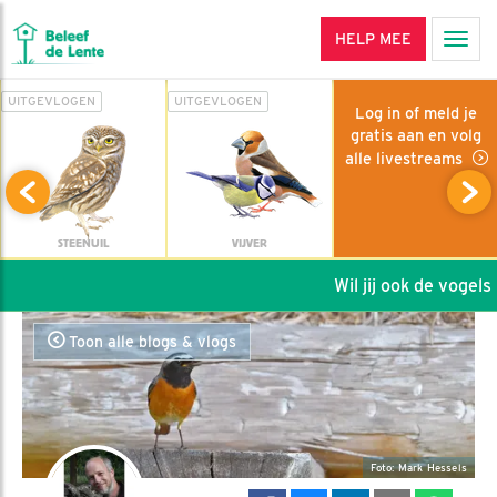
HELP MEE
Men
UITGEVLOGEN
UITGEVLOGEN
Log in of meld je
gratis aan en volg
alle livestreams
STEENUIL
VIJVER
Wil jij ook de vogels h
Toon alle blogs & vlogs
Foto: Mark Hessels